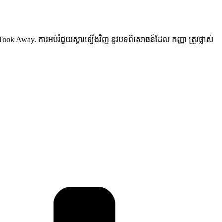
ok Away. ការអប់រំជួយស្ដារឡើងវិញ នូវបទពិសោធន៍ដែល កញ្ញា ត្រូវផ្លាស់