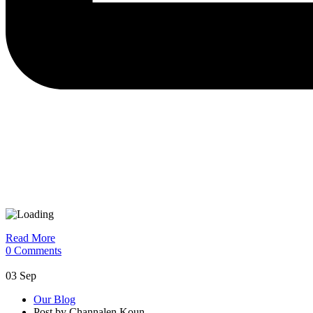
Read More
0 Comments
03
Sep
Our Blog
Post by Channalen Koun