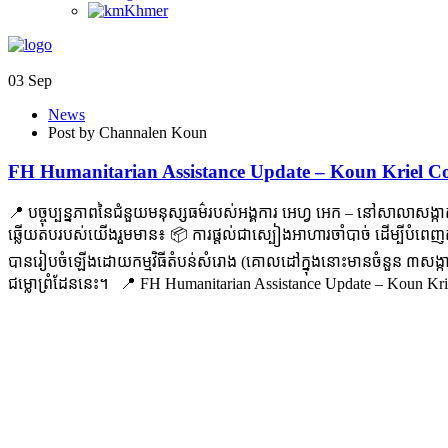
Khmer
03
Sep
News
Post by Channalen Koun
FH Humanitarian Assistance Update – Koun Kriel 
📍 បច្ចុប្បន្នភាពនៃជំនួយមនុស្សធម៌របស់អង្គការ អេហ្វ អេក – នៅសាលាសង្ក
ឆ្លើយតបរបស់យើងរួមមាន៖ 📦 ការផ្តល់ជាស្បៀងអាហារចាំបាច់ ដើម្បីបំពេញត
បានរៀបចំឡើងដោយកម្មវិធីតំបន់សំរោង (គោលដៅក្នុងនោះមានចំនួន ៣សង្ក
ជម្លោព្រំដែននេះ។ 📍 FH Humanitarian Assistance Update – Koun K