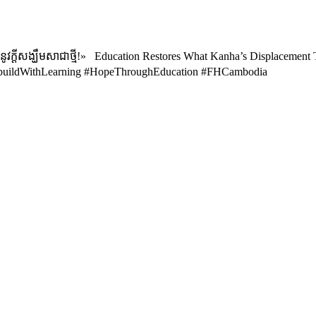
្តីសង្ឃឹមសាជាថ្មី!» Education Restores What Kanha’s Displacement To
ebuildWithLearning #HopeThroughEducation #FHCambodia