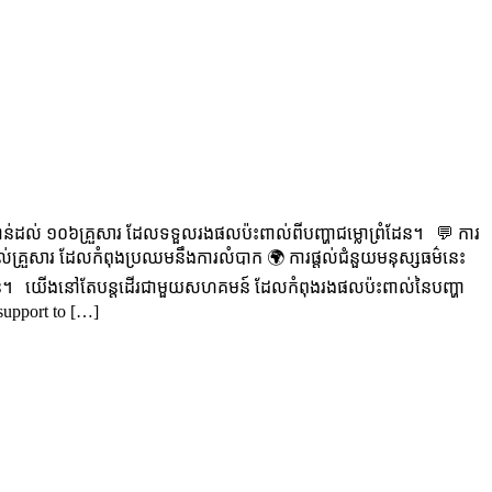
ះបន្ទាន់ដល់ ១០៦គ្រួសារ ដែលទទួលរងផលប៉ះពាល់ពីបញ្ហាជម្លោព្រំដែន។ 💬 ការ
ល់គ្រួសារ ដែលកំពុងប្រឈមនឹងការលំបាក 🌍 ការផ្តល់ជំនួយមនុស្សធម៌នេះ
សហគមន៍។ យើងនៅតែបន្តដើរជាមួយសហគមន៍ ដែលកំពុងរងផលប៉ះពាល់នៃបញ្ហា
upport to […]