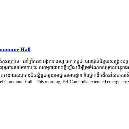
Commune Hall
ាត់កូនគ្រៀល នៅព្រឹកនេះ អង្គការ អេហ្វ អេក កម្ពុជា បានផ្តល់ជំនួយសង្គ្រោ
ម្រូវការរបបអាហារ 🤝 សកម្មភាពនេះធ្វើឡើង ដើម្បីរួមចំណែកសម្រាលបន្ទុកដ
ាត់) ដោយសហការជិតស្និទ្ធជាមួយអាជ្ញាធរមូលដ្ឋាន និងថ្នាក់ដឹកដឹកនាំ
riel Commune Hall This morning, FH Cambodia extended emergency s