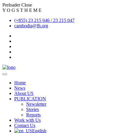
Preloader Close
Y
O
G
S
T
H
E
M
E
(+855) 23 215 046 / 23 215 047
cambodia@fh.org
Home
News
About US
PUBLICATION
Newsletter
Stories
Reports
Work with Us
Contact Us
English