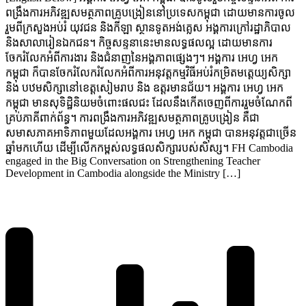
ពង្រឹងការអភិវឌ្ឍសមត្ថភាពគ្រូបង្រៀននៅប្រទេសកម្ពុជា ដោយមានការចូល
រួមពីក្រសួងអប់រំ យុវជន និងកីឡា ស្ថានទូតអង់គ្លេស អង្គការក្រៅរដ្ឋាភិបាល
និងសាលារៀនឯកជន។ កិច្ចសន្ទនានេះមានលទ្ធផលល្អ ដោយមានការ
ចែករំលែកអំពីការងារ និងជំនាញនៃអង្គភាពផ្សេងៗ។ អង្គការ អេហ្វ អេក
កម្ពុជា ក៏បានចែករំលែករំលែកអំពីការអនុវត្តកម្មវិធីអប់រំកម្រិតមត្តេយ្យសិក្សា
និង បឋមសិក្សានៅខេត្តសៀមរាប និង ឧត្តរមានជ័យ។ អង្គការ អេហ្វ អេក
កម្ពុជា មានសុទិដ្ឋិនិយមចំពោះផលជះ ដែលនឹងកើតចេញពីការរួមចំណែកពី
គ្រប់ភាគីពាក់ព័ន្ធ។ ការពង្រឹងការអភិវឌ្ឍសមត្ថភាពគ្រូបង្រៀន គឺជា
សមាសភាគអាទិភាពមួយដែលអង្គការ អេហ្វ អេក កម្ពុជា បានអនុវត្តជាច្រើន
ឆ្នាំមកហើយ ដើម្បីលើកកម្ពស់លទ្ធផលសិក្សារបស់សិស្ស។ FH Cambodia
engaged in the Big Conversation on Strengthening Teacher
Development in Cambodia alongside the Ministry […]