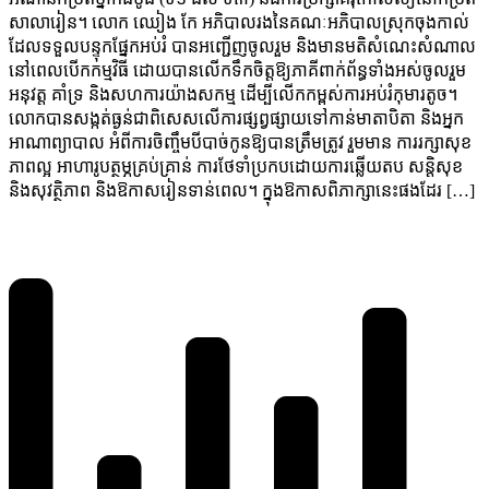
សាលារៀន។ លោក ឈៀង កែ អភិបាលរងនៃគណៈអភិបាលស្រុកចុងកាល់
ដែលទទួលបន្ទុកផ្នែកអប់រំ បានអញ្ជើញចូលរួម និងមានមតិសំណេះសំណាល
នៅពេលបើកកម្មវិធី ដោយបានលើកទឹកចិត្តឱ្យភាគីពាក់ព័ន្ធទាំងអស់ចូលរួម
អនុវត្ត គាំទ្រ និងសហការយ៉ាងសកម្ម ដើម្បីលើកកម្ពស់ការអប់រំកុមារតូច។
លោកបានសង្កត់ធ្ងន់ជាពិសេសលើការផ្សព្វផ្សាយទៅកាន់មាតាបិតា និងអ្នក
អាណាព្យាបាល អំពីការចិញ្ចឹមបីបាច់កូនឱ្យបានត្រឹមត្រូវ រួមមាន ការរក្សាសុខ
ភាពល្អ អាហារូបត្ថម្ភគ្រប់គ្រាន់ ការថែទាំប្រកបដោយការឆ្លើយតប សន្តិសុខ
និងសុវត្ថិភាព និងឱកាសរៀនទាន់ពេល។ ក្នុងឱកាសពិភាក្សានេះផងដែរ […]