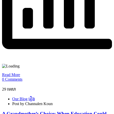
Read More
0 Comments
29
មេសា
Our Blog
រឿង
Post by Channalen Koun
A Grandmother’s Choice: When Education Could