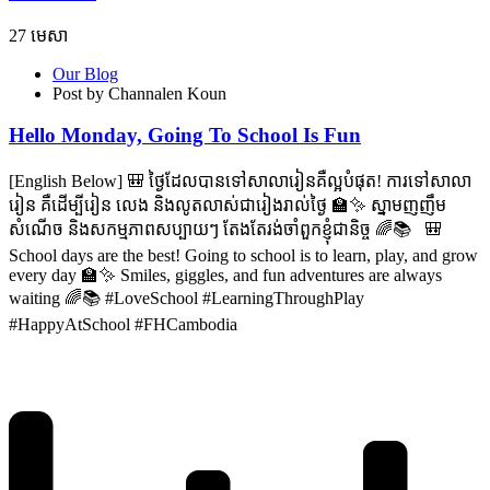
27
មេសា
Our Blog
Post by Channalen Koun
Hello Monday, Going To School Is Fun
[English Below] 🎒 ថ្ងៃដែលបានទៅសាលារៀនគឺល្អបំផុត! ការទៅសាលា
រៀន គឺដើម្បីរៀន លេង និងលូតលាស់ជារៀងរាល់ថ្ងៃ 🏫✨ ស្នាមញញឹម
សំណើច និងសកម្មភាពសប្បាយៗ តែងតែរង់ចាំពួកខ្ញុំជានិច្ច 🌈📚 🎒
School days are the best! Going to school is to learn, play, and grow
every day 🏫✨ Smiles, giggles, and fun adventures are always
waiting 🌈📚 #LoveSchool #LearningThroughPlay
#HappyAtSchool #FHCambodia