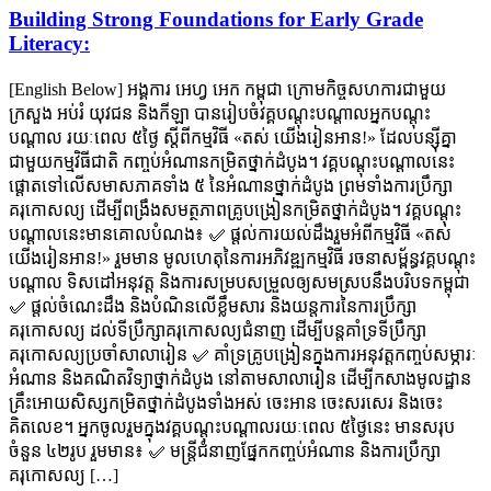
Building Strong Foundations for Early Grade
Literacy:
[English Below] អង្គការ អេហ្វ អេក កម្ពុជា ក្រោមកិច្ចសហការជាមួយ
ក្រសួង អប់រំ យុវជន និងកីឡា បានរៀបចំវគ្គបណ្ដុះបណ្ដាលអ្នកបណ្ដុះ
បណ្ដាល រយៈពេល ៥ថ្ងៃ ស្តីពីកម្មវិធី «តស់ យើងរៀនអាន!» ដែលបន្ស៊ីគ្នា
ជាមួយកម្មវិធីជាតិ កញ្ចប់អំណានកម្រិតថ្នាក់ដំបូង។ វគ្គបណ្ដុះបណ្ដាលនេះ
ផ្ដោតទៅលើសមាសភាគទាំង ៥ នៃអំណានថ្នាក់ដំបូង ព្រមទាំងការប្រឹក្សា
គរុកោសល្យ ដើម្បីពង្រឹងសមត្ថភាពគ្រូបង្រៀនកម្រិតថ្នាក់ដំបូង។ វគ្គបណ្ដុះ
បណ្ដាលនេះមានគោលបំណង៖ ✅ ផ្តល់ការយល់ដឹងរួមអំពីកម្មវិធី «តស់
យើងរៀនអាន!» រួមមាន មូលហេតុនៃការអភិវឌ្ឍកម្មវិធី រចនាសម្ព័ន្ធវគ្គបណ្ដុះ
បណ្ដាល ទិសដៅអនុវត្ត និងការសម្របសម្រួលឲ្យសមស្របនឹងបរិបទកម្ពុជា
✅ ផ្ដល់ចំណេះដឹង និងបំណិនលើខ្លឹមសារ និងយន្តការនៃការប្រឹក្សា
គរុកោសល្យ ដល់ទីប្រឹក្សាគរុកោសល្យជំនាញ ដើម្បីបន្តគាំទ្រទីប្រឹក្សា
គរុកោសល្យប្រចាំសាលារៀន ✅ គាំទ្រគ្រូបង្រៀនក្នុងការអនុវត្តកញ្ចប់សម្ភារៈ
អំណាន និងគណិតវិទ្យាថ្នាក់ដំបូង នៅតាមសាលារៀន ដើម្បីកសាងមូលដ្ឋាន
គ្រឹះអោយសិស្សកម្រិតថ្នាក់ដំបូងទាំងអស់ ចេះអាន ចេះសរសេរ និងចេះ
គិតលេខ។ អ្នកចូលរួមក្នុងវគ្គបណ្ដុះបណ្ដាលរយៈពេល ៥ថ្ងៃនេះ មានសរុប
ចំនួន ៤២រូប រួមមាន៖ ✅ មន្ត្រីជំនាញផ្នែកកញ្ចប់អំណាន និងការប្រឹក្សា
គរុកោសល្យ […]