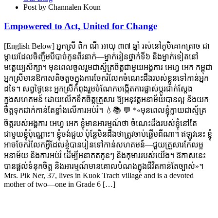
Post by Channalen Koun
Empowered to Act, United for Change
[English Below] អ្នកស្រី ពិក ណឺ អាយុ ៣៧ ឆ្នាំ រស់នៅភូមិគោកត្រាច ជា
ម្តាយដែលចិញ្ចឹមបីបាច់កូនពីរនាក់—ម្នាក់រៀនថ្នាក់ទី៦ និងម្នាក់ទៀតនៅ
មត្តេយ្យសិក្សា។ មុនពេលចូលរួមជាស្ម័គ្រចិត្តជាមួយអង្គការ អេហ្វ អេក កម្ពុជា
អ្នកស្រីមានឱកាសតិចតួចក្នុងការចែករំលែកចំណេះដឹងរបស់ខ្លួនទៅកាន់អ្នក
ដទៃ។ សព្វថ្ងៃនេះ អ្នកស្រីកំពុងរួមចំណែកបង្កើតការផ្លាស់ប្តូរជាក់ស្តែង
ក្នុងសហគមន៍ ដោយលើកទឹកចិត្តគ្រួសារ ឱ្យអនុវត្តអនាម័យបានល្អ និងយក
ចិត្តទុកដាក់កាន់តែខ្លាំងលើការអប់រំ។ 💧📚 💬 *«មុនពេលខ្ញុំក្លាយជាស្ម័គ្រ
ចិត្តរបស់អង្គការ អេហ្វ អេក ខ្ញុំមានអារម្មណ៍ថា ចំណេះដឹងរបស់ខ្ញុំនៅតែ
ជាមួយខ្ញុំប៉ុណ្ណោះ។ ខ្ញុំចង់ជួយ ប៉ុន្តែមិនដឹងថាត្រូវចាប់ផ្តើមពីណា។ ឥឡូវនេះ ខ្ញុំ
អាចចែករំលែកអ្វីដែលខ្ញុំបានរៀនទៅកាន់សហគមន៍—ជួយគ្រួសារកែលម្អ
អនាម័យ និងការអប់រំ ដើម្បីអនាគតកូនៗ និងកុមាររបស់យើង។ ឱកាសនេះ
បានផ្តល់ទំនុកចិត្ត និងអារម្មណ៍មានគោលបំណងក្នុងជីវិតកាន់តែច្បាស់»។
Mrs. Pik Ner, 37, lives in Kuok Trach village and is a devoted
mother of two—one in Grade 6 […]