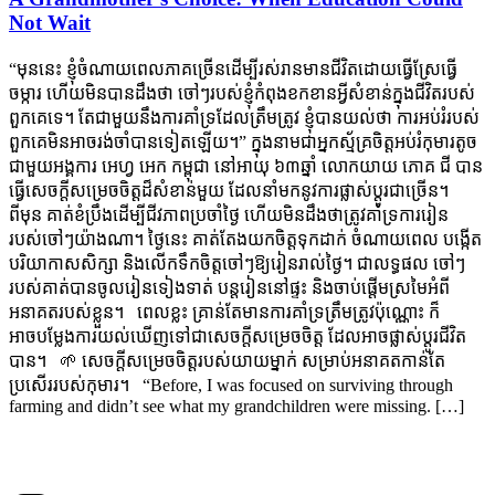
Not Wait
“មុននេះ ខ្ញុំចំណាយពេលភាគច្រើនដើម្បីរស់រានមានជីវិតដោយធ្វើស្រែធ្វើ
ចម្ការ ហើយមិនបានដឹងថា ចៅៗរបស់ខ្ញុំកំពុងខកខានអ្វីសំខាន់ក្នុងជីវិតរបស់
ពួកគេទេ។ តែជាមួយនឹងការគាំទ្រដែលត្រឹមត្រូវ ខ្ញុំបានយល់ថា ការអប់រំរបស់
ពួកគេមិនអាចរង់ចាំបានទៀតឡើយ។” ក្នុងនាមជាអ្នកស្ម័គ្រចិត្តអប់រំកុមារតូច
ជាមួយអង្គការ អេហ្វ អេក កម្ពុជា នៅអាយុ ៦៣ឆ្នាំ លោកយាយ ភោគ ជី បាន
ធ្វើសេចក្តីសម្រេចចិត្តដ៏សំខាន់មួយ ដែលនាំមកនូវការផ្លាស់ប្តូរជាច្រើន។
ពីមុន គាត់ខំប្រឹងដើម្បីជីវភាពប្រចាំថ្ងៃ ហើយមិនដឹងថាត្រូវគាំទ្រការរៀន
របស់ចៅៗយ៉ាងណា។ ថ្ងៃនេះ គាត់តែងយកចិត្តទុកដាក់ ចំណាយពេល បង្កើត
បរិយាកាសសិក្សា និងលើកទឹកចិត្តចៅៗឱ្យរៀនរាល់ថ្ងៃ។ ជាលទ្ធផល ចៅៗ
របស់គាត់បានចូលរៀនទៀងទាត់ បន្តរៀននៅផ្ទះ និងចាប់ផ្តើមស្រមៃអំពី
អនាគតរបស់ខ្លួន។ ពេលខ្លះ គ្រាន់តែមានការគាំទ្រត្រឹមត្រូវប៉ុណ្ណោះ ក៏
អាចបម្លែងការយល់ឃើញទៅជាសេចក្តីសម្រេចចិត្ត ដែលអាចផ្លាស់ប្តូរជីវិត
បាន។ 🌱 សេចក្តីសម្រេចចិត្តរបស់យាយម្នាក់ សម្រាប់អនាគតកាន់តែ
ប្រសើររបស់កុមារ។ “Before, I was focused on surviving through
farming and didn’t see what my grandchildren were missing. […]