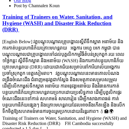
Our Blog
Post by Channalen Koun
Training of Trainers on Water, Sanitation, and
Hygiene (WASH) and Disaster Risk Reduction
(DRR)
[English Below] វគ្គបណ្ដុះបណ្ដាលគ្រូបង្គោលស្ដីពីទឹកស្អាត អនាម័យ និង
ការកាត់បន្ថយហានិភ័យគ្រោះមហន្តរាយ អង្គការ អេហ្វ អេក កម្ពុជា បាន
បណ្តុះបណ្តាលជាគ្រូបង្គោលទៅដល់បុគ្គលិកកម្មវិធីតំបន់ស្រុកពួក រយៈពេល
១ថ្ងៃកន្លះ ស្តីពីទឹកស្អាត និងអនាម័យ (WASH) និងការកាត់បន្ថយហានិភ័យ
គ្រោះមហន្តរាយ (DRR) ដោយជោគជ័យសម្រាប់នៅការិយាល័យអង្គការ
ប្រចាំស្រុកពួក ខេត្តសៀមរាប។ វគ្គបណ្តុះបណ្តាលនេះមានគោលបំណង
ពង្រឹងចំណេះដឹង ជំនាញអនុវត្តជាក់ស្តែង និងសមត្ថភាពសម្របសម្រួល
ដើម្បីលើកកម្ពស់ទឹកស្អាត អនាម័យ ការអនុវត្តអនាម័យ និងវិធានការកាត់
បន្ថយហានិភ័យគ្រោះមហន្តរាយប្រកបដោយប្រសិទ្ធភាព ដើម្បីបុគ្គលិកផ្ទេរ
ចំណេះដឹងនេះទៅកាន់ សហគមន៍ សាលារៀន ដើម្បីកសាងភាពធន់ កាត់
បន្ថយហានិភ័យផ្សេងៗ និងគ្រោះមហន្តរាយដែលអាចនឹងកើតឡើង និងលើក
ទឹកចិត្តឱ្យសហគមន៍មានការចូលរួមប្រកបដោយនិរន្តរភាព។ 💧🏫🌍
Training of Trainers on Water, Sanitation, and Hygiene (WASH) and
Disaster Risk Reduction (DRR) FH Cambodia successfully
conducted a 1.5-day […]