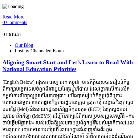
Read More
0 Comments
01
ឧសភា
Our Blog
Post by Channalen Koun
Aligning Smart Start and Let’s Learn to Read With
National Education Priorities
[English Below] អង្គការ អេហ្វ អេក កម្ពុជា មានកិត្តិយសបានរៀបចំកិច្ច
ពិភាក្សាបច្ចេកទេសចំនួនពីរជាមួយដៃគូរដ្ឋាភិបាល ដែលផ្តោតលើការលើក
កម្ពស់ការសិក្សាល្អប្រសើរនៅកម្ពុជា។ យើងបានរៀបចំកិច្ចប្រជុំពិគ្រោះ
យោបល់ជាមួយ នាយកដ្ឋានកិច្ចការរដ្ឋបាលក្រុង ស្រុក ឃុំ សង្កាត់ នៃក្រសួង
មហាផ្ទៃ (MoI) និងនាយកដ្ឋានអភិវឌ្ឍន៍កុមារតូច (ECD) នៃក្រសួងអប់រំ
យុវជន និងកីឡា (MoEYS) ដើម្បីពិភាក្សាអំពីការសម្របសម្រួលកម្មវិធី «ការ
ចាប់ផ្ដើមដ៏ឆ្លាតវៃ» របស់យើងឱ្យស្របតាមប្រព័ន្ធកម្មវិធីរបស់រដ្ឋាភិបាលដែល
មានស្រាប់ ដោយមានការគាំទ្រពី នាយកដ្ឋានជំនាញទាំងពីរ ក្នុង
ការកែសម្រួលឱ្យសមស្របតាមសៀវភៅណែនាំ ស្ដីពីការគ្រប់គ្រងដំណើរការ