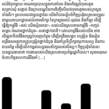
អប់រំឪពុកម្តាយ អាណាព្យាបាលក្នុងការគាំពារ និងអភិវឌ្ឍន៍កុមារតូច
សម្រាប់ឃុំ សង្កាត់ និងក្របខណ្ឌនៃការចិញ្ចឹមបីបាច់កុមារតូចរបស់ក្រសួង
ទាំងពីរ។ ស្របពេលជាមួយគ្នាដែរ យើងក៏បានរៀបចំកិច្ចប្រជុំសម្របសម្រួល
ជាមួយនាយកដ្ឋានអប់រំបឋមសិក្សា នៃក្រសួងអប់រំ យុវជន និងកីឡា ដើម្បី
ធ្វើឱ្យកម្មវិធី «តស់ យើងរៀនអាន!» របស់យើងស្របតាមកម្មវិធី «កញ្ចប់
សម្ភារៈអំណានថ្នាក់ដំបូង» របស់ថ្នាក់ជាតិ។ ដោយកម្មវិធីរបស់យើង អាច
ដើរតួនាទីជាវិធីសាស្ត្របំពេញបន្ថែម ដើម្បីពង្រឹងសម្ភារៈបង្រៀន និងរៀន
ពង្រឹងសមត្ថភាពគ្រូបង្រៀនថ្នាក់ដំបូង និងគាំទ្រទីប្រឹក្សាគរុកោសល្យ និងការ
វាយតម្លៃ ដើម្បីលើកកម្ពស់លទ្ធផលសិក្សារបស់សិស្ស។ កិច្ចប្រជុំទាំងនេះ
បានជួយធានាថា ការងាររបស់យើងស្របតាមប្រព័ន្ធរដ្ឋាភិបាល។ សូមអរគុណ
ចំពោះកិច្ចសហការដ៏រឹងមាំ […]