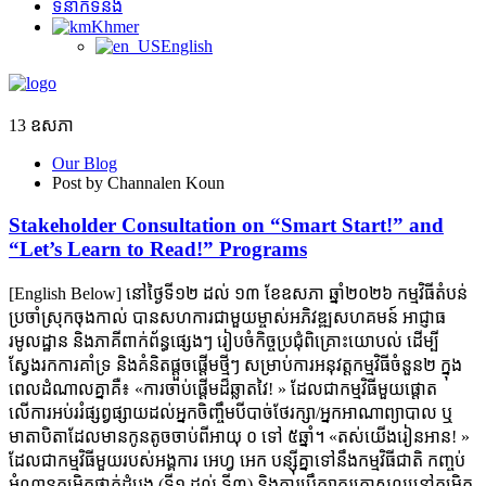
ទំនាក់ទំនង
Khmer
English
13
ឧសភា
Our Blog
Post by Channalen Koun
Stakeholder Consultation on “Smart Start!” and
“Let’s Learn to Read!” Programs
[English Below] នៅថ្ងៃទី១២ ដល់ ១៣ ខែឧសភា ឆ្នាំ២០២៦ កម្មវិធីតំបន់
ប្រចាំស្រុកចុងកាល់ បានសហការជាមួយម្ចាស់អភិវឌ្ឍសហគមន៍ អាជ្ញាធ
រមូលដ្ឋាន និងភាគីពាក់ព័ន្ធផ្សេងៗ រៀបចំកិច្ចប្រជុំពិគ្រោះយោបល់ ដើម្បី
ស្វែងរកការគាំទ្រ និងគំនិតផ្តួចផ្តើមថ្មីៗ សម្រាប់ការអនុវត្តកម្មវិធីចំនួន២ ក្នុង
ពេលដំណាលគ្នាគឺ៖ «ការចាប់ផ្ដើមដ៏ឆ្លាតវៃ! » ដែលជាកម្មវិធីមួយផ្ដោត
លើការអប់ររំផ្សព្វផ្សាយដល់អ្នកចិញ្ចឹមបីបាច់ថែរក្សា/អ្នកអាណាព្យាបាល ឬ
មាតាបិតាដែលមានកូនតូចចាប់ពីអាយុ ០ ទៅ ៥ឆ្នាំ។ «តស់យើងរៀនអាន! »
ដែលជាកម្មវិធីមួយរបស់អង្គការ អេហ្វ អេក បន្ស៊ីគ្នាទៅនឹងកម្មវិធីជាតិ កញ្ចប់
អំណានកម្រិតថ្នាក់ដំបូង (ទី១ ដល់ ទី៣) និងការប្រឹក្សាគរុកោសល្យនៅកម្រិត