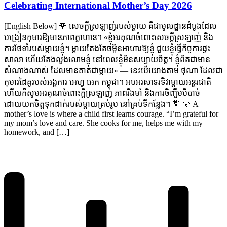
Celebrating International Mother’s Day 2026
[English Below] 🌹 សេចក្ដីស្រឡាញ់របស់ម្តាយ គឺជាមូលដ្ឋានដំបូងដែល
បង្រៀនកុមារ​ឱ្យមានភាពក្លាហាន។ «ខ្ញុំអរគុណចំពោះសេចក្ដីស្រឡាញ់ និង
ការថែទាំរបស់ម្តាយខ្ញុំ។ ម្តាយតែងតែចម្អិនអាហារឱ្យខ្ញុំ ជួយខ្ញុំធ្វើកិច្ចការផ្ទះ
សាលា ហើយតែងលួងលោមខ្ញុំ នៅពេលខ្ញុំមិនសប្បាយចិត្ត។ ខ្ញុំពិតជាមាន
សំណាងណាស់ ដែលមានគាត់ជាម្តាយ» — នេះបើយោងតាម ថុណា ដែលជា
កុមារដៃគូរបស់អង្គការ អេហ្វ អេក កម្ពុជា។ អបអរសាទរទិវាម្តាយអន្តរជាតិ
ហើយក៏សូមអរគុណចំពោះក្តីស្រឡាញ់ ភាពរឹងមាំ និងការចិញ្ចឹមបីបាច់
ដោយយកចិត្តទុកដាក់របស់ម្តាយគ្រប់រូប នៅគ្រប់ទីកន្លែង។ 💐 🌹 A
mother’s love is where a child first learns courage. “I’m grateful for
my mom’s love and care. She cooks for me, helps me with my
homework, and […]