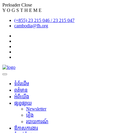
Preloader Close
Y
O
G
S
T
H
E
M
E
(+855) 23 215 046 / 23 215 047
cambodia@fh.org
ទំព័រដើម
ពត៌មាន
អំពីយើង
ផ្សព្វផ្សាយ
Newsletter
រឿង
របាយការណ៍
​ឳកាសការងារ