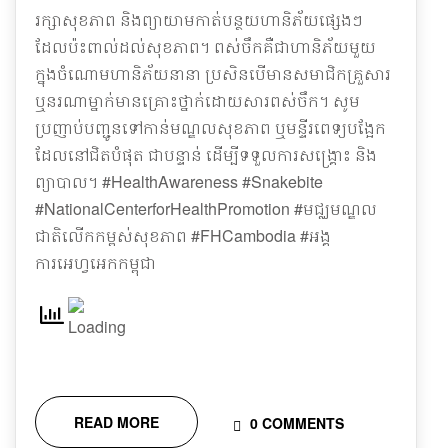
រក្សាសុខភាព និងព្យាយាមកាត់បន្ថយហានិភ័យផេ្សងៗ
ដែលប៉ះពាល់ដល់សុខភាព។ ពស់ចឹកគឺជាហានិភ័យមួយ
ក្នុងចំណោមហានិភ័យនានា ប្រសិនបើមានសមាជិកគ្រួសារ
ឬនរណាម្នាក់មានគ្រោះថ្នាក់ដោយសារពស់ចឹក។ សូម
ប្រញាប់បញ្ជូនទៅកាន់មណ្ឌលសុខភាព ឬមន្ទីរពេទ្យបង្អែក
ដែលនៅជិតបំផុត ជាបន្ទាន់ ដើម្បីទទួលការសង្គ្រោះ និង
ព្យាបាល។ #HealthAwareness #Snakebite
#NationalCenterforHealthPromotion #មជ្ឈមណ្ឌល
ជាតិលើកកម្ពស់សុខភាព #FHCambodia #អង្គ
ការអេហ្វអេកកម្ពុជា
READ MORE
0 COMMENTS