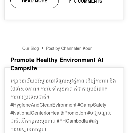
READ MORE
0 COMMENTS
16
Our Blog
Post by Channalen Koun
DEC
Promote Healthy Environment At
Campsite
រក្សាអនាម័យបរិស្ថាននៅទីទួលសុវត្ថិភាព ដើម្បីការពារ និង
ថែទាំសុខភាព។ ការថែទាំសុខភាព គឺជាការរួមចំណែក
ការពារប្រទេសជាតិ។
#HygieneAndCleanEvironment #CampSafety
#NationalCenterforHealthPromotion #មជ្ឈមណ្ឌល
ជាតិលើកកម្ពស់សុខភាព #FHCambodia #អង្គ
ការអេហ្វអេកកម្ពុជា