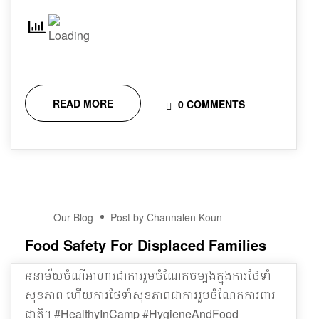
READ MORE
0 COMMENTS
15
Our Blog
Post by Channalen Koun
DEC
Food Safety For Displaced Families
អនាម័យចំណីអាហារជាការរួមចំណែកចម្បងក្នុងការថែទាំ
សុខភាព ហើយការថែទាំសុខភាពជាការរួមចំណែកការពារ
ជាតិ។ #HealthyInCamp #HygieneAndFood