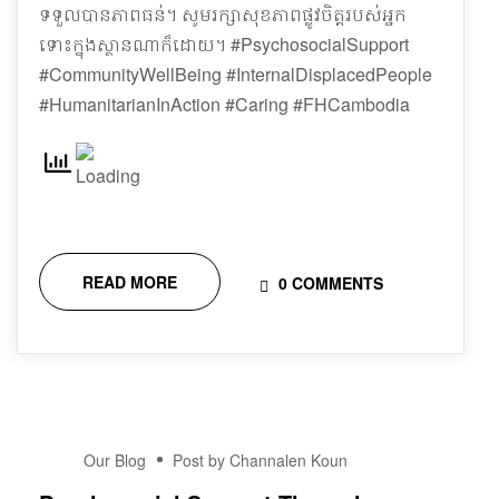
ទទួលបានភាពធន់។ សូមរក្សាសុខភាពផ្លូវចិត្តរបស់អ្នក
ទោះក្នុងស្ថានណាក៏ដោយ។ #PsychosocialSupport
#CommunityWellBeing #InternalDisplacedPeople
#HumanitarianInAction #Caring #FHCambodia
READ MORE
0 COMMENTS
18
Our Blog
Post by Channalen Koun
DEC