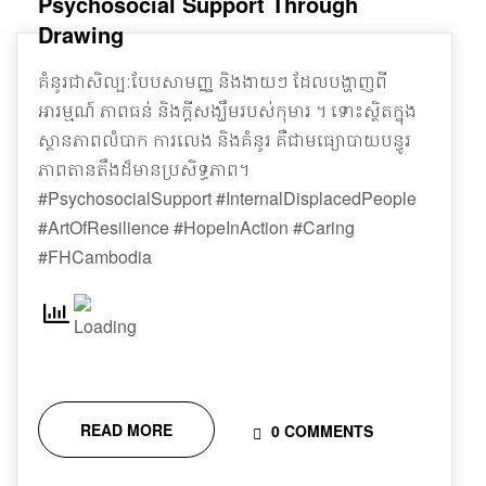
Psychosocial Support Through
Drawing
គំនូរជាសិល្បៈបែបសាមញ្ញ និងងាយៗ ដែលបង្ហាញពី
អារម្មណ៍ ភាពធន់ និងក្តីសង្ឃឹមរបស់កុមារ ។ ទោះស្ថិតក្នុង
ស្ថានភាពលំបាក ការលេង និងគំនូរ គឺជាមធ្យោបាយបន្ធូរ
ភាពតានតឹងដ៏មានប្រសិទ្ធភាព។
#PsychosocialSupport #InternalDisplacedPeople
#ArtOfResilience #HopeInAction #Caring
#FHCambodia
READ MORE
0 COMMENTS