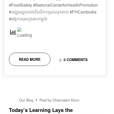
#FoodSafety #NationalCenterforHealthPromotion
#មជ្ឈមណ្ឌលជាតិលើកកម្ពស់សុខភាព #FHCambodia
#អង្គការអេហ្វអេកកម្ពុជា
READ MORE
0 COMMENTS
14
Our Blog
Post by Channalen Koun
DEC
Today’s Learning Lays the