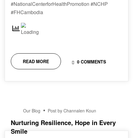
#NationalCenterforHealthPromotion #NCHP
#FHCambodia
READ MORE
0 COMMENTS
16
Our Blog
Post by Channalen Koun
DEC
Nurturing Resilience, Hope in Every
Smile