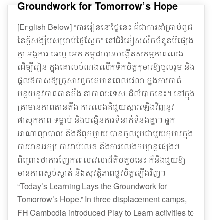
Groundwork for Tomorrow’s Hope
[English Below] “ការរៀននៅថ្ងៃនេះ គឺជាការដាំគ្រាប់ពូជ
នៃក្ដីសង្ឃឹមសម្រាប់ថ្ងៃស្អែក” នៅជំរំភៀសសឹកចំនួនបីផ្សេង
គ្នា អង្គការ អេហ្វ​ អេក កម្ពុជាបានបង្កើតសកម្មភាព​លេង
ដើម្បីរៀន ក្នុងគោលបំណងលើកទឹកចិត្តកុមារឱ្យចូលរួម និង
ផ្តល់ឱកាសឱ្យគ្រួសារពួកគេមានពេលវេលា ក្នុងការកាត់
បន្ថយនូវភាពតានតឹង នាកាលៈទេសៈដ៏លំបាកនេះ។ នៅក្នុង
គ្រាមានភាពតានតឹង ការលេងគឺជួយស្តារឡើងវិញនូវ
ផាសុកភាព ទម្លាប់ និងបង្កើនការទំនាក់ទំនងគ្នា។ អ្នក
អាណាព្យាបាល និងឪពុកម្តាយ បានចូលរួមជាមួយកុមារក្នុង
ការអានអក្សរ ការរាប់លេខ និងការលេងកម្សាន្តផ្សេងៗ
ពីព្រោះថាការញែកពេលវេលាដ៏តិចតួចនេះ ក៏នឹងជួយឱ្យ
មានភាពស្ងប់ស្ងាត់ និងសុវត្ថិភាពផ្លូវចិត្តឡើងវិញ។
“Today’s Learning Lays the Groundwork for
Tomorrow’s Hope.” In three displacement camps,
FH Cambodia introduced Play to Learn activities to