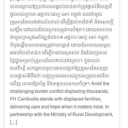
បានបណ្ដាលឱ្យប្រជាពលរដ្ឋរាប់ពាន់នាក់ត្រូវផ្លាស់ទីចេញពី
ផ្ទះរបស់ពួកគេ អង្គការ អេហ្វ អេក កម្ពុជា ឈរជាមួយ
គ្រួសារដែលរងផលប៉ះពាល់ ដើម្បីផ្តល់ការថែទាំ និងសេចក្តី
សង្ឃឹម នៅពេលដែលពួកគេត្រូវការបំផុត។ ដោយសហការ
ជាមួយក្រសួងអភិវឌ្ឍន៍ជនបទ អង្គការ អេហ្វ អេក កម្ពុជា
កំពុងឆ្លើយតបតាមតម្រូវការបន្ទាន់ ដោយចែកចាយសម្ភារៈ
អនាម័យសំខាន់ៗ ដើម្បីការពារសុខភាព និងថែរក្សាភាព
ថ្លៃថ្នូរសម្រាប់គ្រួសារដែលងាយរងគ្រោះ។ ក្នុងពេល
មានវិបត្តិ សកម្មភាពតូចៗអាចបញ្ជាក់ឱ្យគ្រួសារដែលត្រូវ
បានផ្លាស់ទីដឹងថា បញ្ហាប្រឈមរបស់ពួកគេត្រូវបានមើល
ឃើញ គោរពឱ្យតម្លៃ និងទទួលបានការគាំទ្រ។ Amid the
challenging border conflict displacing thousands,
FH Cambodia stands with displaced families,
delivering care and hope when it matters most. In
partnership with the Ministry of Rural Development,
[…]