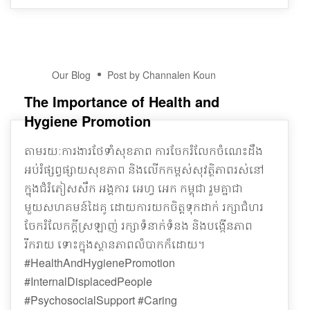
17
Our Blog
Post by Channalen Koun
DEC
The Importance of Health and
Hygiene Promotion
តាមរយៈការងារថែទាំសុខភាព ការចែករំលែកចំណេះដឹង
អប់រំផ្សព្វផ្សាយសុខភាព និងលើកកម្ពស់សុវត្ថិភាពរស់នៅ
ក្នុងជំរំភៀសសឹក អង្គការ អេហ្វ អេក កម្ពុជា រួមគ្នាជា
មួយសហគមន៍ដៃគូ ដោយការយកចិត្តទុកដាក់ រក្សាជំហរ
ចែករំលែកក្តីស្រឡាញ់ រក្សាទំនាក់ទំនង និងបង្កើនភាព
រីករាយ ទោះក្នុងស្ថានភាពលំបាកក៏ដោយ។
#HealthAndHygienePromotion
#InternalDisplacedPeople
#PsychosocialSupport #Caring