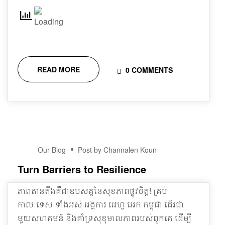
READ MORE
0 COMMENTS
19
Our Blog
Post by Channalen Koun
DEC
Turn Barriers to Resilience
ភាពតានតឹងគឺជាឧបសគ្គនៃសុខភាពផ្លូវចិត្ត! គ្រប់
កាលៈទេសៈទាំងអស់ អង្គការ អេហ្វ អេក កម្ពុជា ដើរជា
មួយសហគមន៍ និងគាំទ្រសុខុមាលភាពរបស់ពួកគេ ដើម្បី