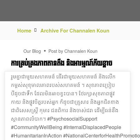
Home
Archive For Channalen Koun
22
Our Blog
Post by Channalen Koun
DEC
ការគ្រប់គ្រងភាពតានតឹង និងអារម្មណ៍ភ័យខ្លាច
រួមគ្នាជាមួយសហគមន៍ ដើរជាមួយសហគមន៍ និងលើក
កម្ពស់សុខុមាលភាពរបស់សហគមន៍ ។ សុខភាពប្រៀប
បីដូចជាទឹក ដែលមិនអាចខ្វះបាន។​ ថែរក្សាសុខភាពផ្លូវ
កាយ និងផ្លូវចិត្តរបស់អ្នក ក៏ដូចជាគ្រួសារ និងអ្នកជិតខាង
ជាពិសេសស្ត្រី កុមារ ជនពិការ និងចាស់ជរា ដើម្បីធន់នឹង
ស្ថានភាពលំបាក។ #PsychosocialSupport
#CommunityWellBeing #InternalDisplacedPeople
#HumanitarianInAction #NationalCenterforHealthPromo