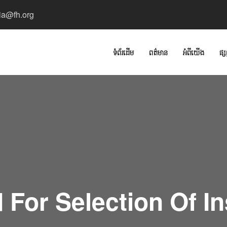
a@fh.org
ទំព័រដើម
ពត៌មាន
អំពីយើង
ផ្ស
id For Selection Of 