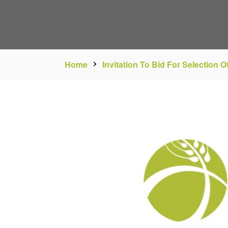
Home
Invitation To Bid For Selection 