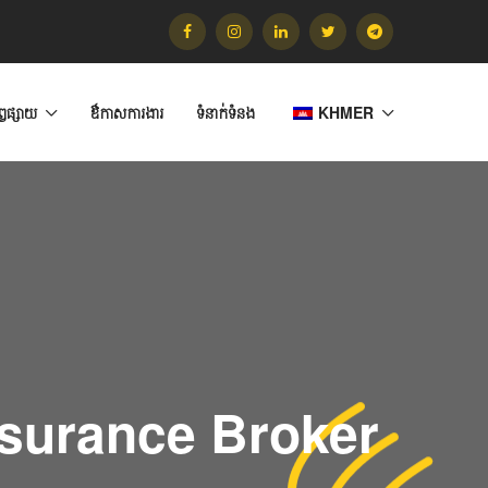
ព្វផ្សាយ
​ឳកាសការងារ
ទំនាក់ទំនង
KHMER
Insurance Broker