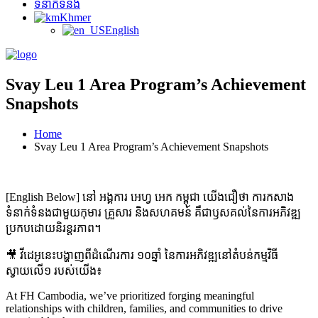
ទំនាក់ទំនង
Khmer
English
Svay Leu 1 Area Program’s Achievement
Snapshots
Home
Svay Leu 1 Area Program’s Achievement Snapshots
[English Below] នៅ អង្គការ អេហ្វ អេក កម្ពុជា យើងជឿថា ការកសាង
ទំនាក់ទំនងជាមួយកុមារ គ្រួសារ និងសហគមន៍ គឺជាឫសគល់នៃការអភិវឌ្ឍ
ប្រកបដោយនិរន្តរភាព។
🎥 វីដេអូនេះបង្ហាញពីដំណើរការ ១០ឆ្នាំ នៃការអភិវឌ្ឍនៅតំបន់កម្មវិធី
ស្វាយលើ១ របស់យើង៖
At FH Cambodia, we’ve prioritized forging meaningful
relationships with children, families, and communities to drive