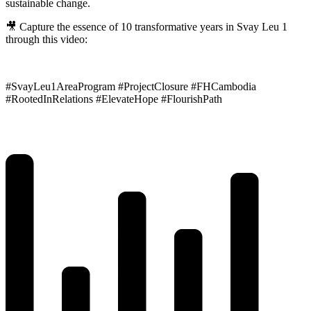
sustainable change.
🎥 Capture the essence of 10 transformative years in Svay Leu 1
through this video:
#SvayLeu1AreaProgram #ProjectClosure #FHCambodia
#RootedInRelations #ElevateHope #FlourishPath