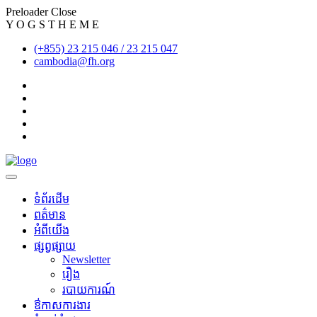
Preloader Close
Y
O
G
S
T
H
E
M
E
(+855) 23 215 046 / 23 215 047
cambodia@fh.org
ទំព័រដើម
ពត៌មាន
អំពីយើង
ផ្សព្វផ្សាយ
Newsletter
រឿង
របាយការណ៍
​ឳកាសការងារ