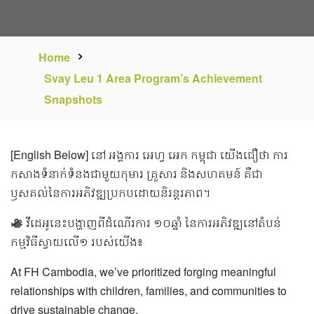
Home
Svay Leu 1 Area Program’s Achievement
Snapshots
[English Below] នៅ អង្គការ អេហ្វ អេក កម្ពុជា យើងជឿថា ការ
កសាងទំនាក់ទំនងជាមួយកុមារ គ្រួសារ និងសហគមន៍ គឺជា
ឫសគល់នៃការអភិវឌ្ឍប្រកបដោយនិរន្តរភាព។
វីដេអូនេះបង្ហាញពីដំណើរការ ១០ឆ្នាំ នៃការអភិវឌ្ឍនៅតំបន់
កម្មវិធីស្វាយលើ១ របស់យើង៖
At FH Cambodia, we’ve prioritized forging meaningful
relationships with children, families, and communities to
drive sustainable change.