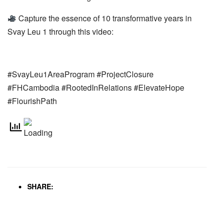
Capture the essence of 10 transformative years in
Svay Leu 1 through this video:
#SvayLeu1AreaProgram #ProjectClosure
#FHCambodia #RootedInRelations #ElevateHope
#FlourishPath
SHARE: