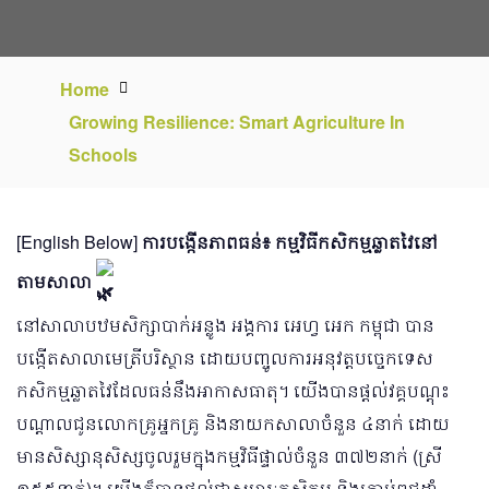
Home
Growing Resilience: Smart Agriculture In
Schools
[English Below]
ការបង្កើនភាពធន់៖ កម្មវិធីកសិកម្មឆ្លាតវៃនៅ
តាមសាលា
នៅសាលាបឋមសិក្សាបាក់អន្លូង អង្គការ អេហ្វ អេក កម្ពុជា បាន
បង្កើតសាលាមេត្រីបរិស្ថាន ដោយបញ្ចូលការអនុវត្តបច្ចេកទេស
កសិកម្មឆ្លាតវៃដែលធន់នឹងអាកាសធាតុ។ យើងបានផ្តល់វគ្គបណ្តុះ
បណ្តាលជូនលោកគ្រូអ្នកគ្រូ និងនាយកសាលាចំនួន ៤នាក់ ដោយ
មានសិស្សានុសិស្សចូលរួមក្នុងកម្មវិធីផ្ទាល់ចំនួន ៣៧២នាក់ (ស្រី
១៥៥នាក់)។ យើងក៏បានផ្តល់ជាសម្ភារៈកសិកម្ម និងគ្រាប់ពូជដាំ