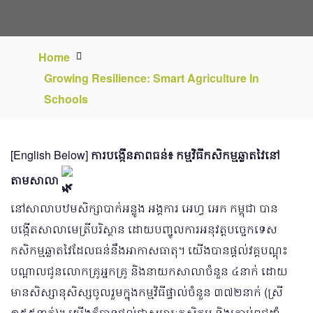
Home
Growing Resilience: Smart Agriculture In
Schools
[English Below]
ការបង្កើនភាពធន់៖ កម្មវិធីកសិកម្មឆ្លាតវៃនៅ
តាមសាលា
នៅសាលាបឋមសិក្សាបាក់អន្លូង អង្គការ អេហ្វ អេក កម្ពុជា បាន
បង្កើតសាលាមេត្រីបរិស្ថាន ដោយបញ្ចូលការអនុវត្តបច្ចេកទេស
កសិកម្មឆ្លាតវៃដែលធន់នឹងអាកាសធាតុ។ យើងបានផ្តល់វគ្គបណ្តុះ
បណ្តាលជូនលោកគ្រូអ្នកគ្រូ និងនាយកសាលាចំនួន ៤នាក់ ដោយ
មានសិស្សានុសិស្សចូលរួមក្នុងកម្មវិធីផ្ទាល់ចំនួន ៣៧២នាក់ (ស្រី
១៥៥នាក់)។ យើងក៏បានផ្តល់ជាសម្ភារៈកសិកម្ម និងគ្រាប់ពូជដាំ