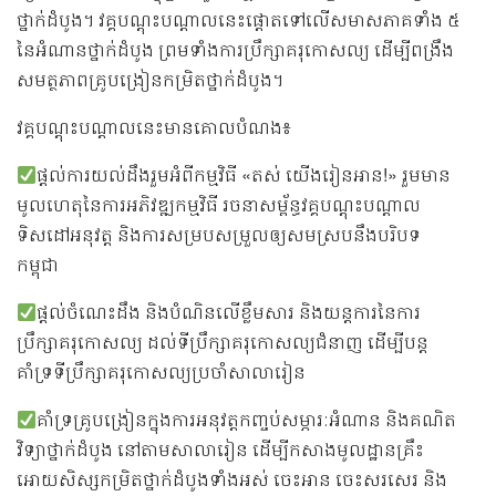
ថ្នាក់ដំបូង។ វគ្គបណ្ដុះបណ្ដាលនេះផ្ដោតទៅលើសមាសភាគទាំង ៥
នៃអំណានថ្នាក់ដំបូង ព្រមទាំងការប្រឹក្សាគរុកោសល្យ ដើម្បីពង្រឹង
សមត្ថភាពគ្រូបង្រៀនកម្រិតថ្នាក់ដំបូង។
វគ្គបណ្ដុះបណ្ដាលនេះមានគោលបំណង៖
ផ្តល់ការយល់ដឹងរួមអំពីកម្មវិធី «តស់ យើងរៀនអាន!» រួមមាន
មូលហេតុនៃការអភិវឌ្ឍកម្មវិធី រចនាសម្ព័ន្ធវគ្គបណ្ដុះបណ្ដាល
ទិសដៅអនុវត្ត និងការសម្របសម្រួលឲ្យសមស្របនឹងបរិបទ
កម្ពុជា
ផ្ដល់ចំណេះដឹង និងបំណិនលើខ្លឹមសារ និងយន្តការនៃការ
ប្រឹក្សាគរុកោសល្យ ដល់ទីប្រឹក្សាគរុកោសល្យជំនាញ ដើម្បីបន្ត
គាំទ្រទីប្រឹក្សាគរុកោសល្យប្រចាំសាលារៀន
គាំទ្រគ្រូបង្រៀនក្នុងការអនុវត្តកញ្ចប់សម្ភារៈអំណាន និងគណិត
វិទ្យាថ្នាក់ដំបូង នៅតាមសាលារៀន ដើម្បីកសាងមូលដ្ឋានគ្រឹះ
អោយសិស្សកម្រិតថ្នាក់ដំបូងទាំងអស់ ចេះអាន ចេះសរសេរ និង