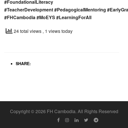
#FoundationalLiteracy
#TeacherDevelopment
#PedagogicalMentoring
#EarlyGr
#FHCambodia
#MoEYS
#LearningForAll
24 total views
, 1 views today
SHARE:
Copyright © 2026 FH Cambodia. All Rights Reserved