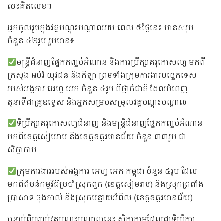
ចេះគិតលេខ។
អ្នកចូលរួមក្នុងវគ្គបណ្ដុះបណ្ដាលរយៈពេល ៥ថ្ងៃនេះ មានសរុប
ចំនួន ៤២រូប រួមមាន៖
មន្ត្រីជំនាញផ្នែកកញ្ចប់អំណាន និងការប្រឹក្សាគរុកោសល្យ មកពី
ក្រសួង អប់រំ យុវជន និងកីឡា ព្រមទាំងក្រុមការងារបច្ចេកទេស
របស់អង្គការ អេហ្វ អេក ចំនួន ៤រូប ពីថ្នាក់ជាតិ ដែលបំពេញ
តួនាទីជាគ្រូឧទ្ទេស និងអ្នកសម្របសម្រួលវគ្គបណ្ដុះបណ្ដាល
ទីប្រឹក្សាគរុកោសល្យជំនាញ និងមន្ត្រីជំនាញផ្នែកកញ្ចប់អំណាន
មកពីខេត្តសៀមរាប និងខេត្តឧត្តរមានជ័យ ចំនួន ៣៣រូប ជា
សិក្ខាកាម
ក្រុមការងាររបស់អង្គការ អេហ្វ អេក កម្ពុជា ចំនួន ៥រូប ដែល
មកពីតំបន់កម្មវិធីប្រចាំស្រុកពួក (ខេត្តសៀមរាប) និងស្រុកត្រពាំង
ប្រាសាទ ចុងកាល់ និងស្រុកបន្ទាយអំពិល (ខេត្តឧត្តរមានជ័យ)
បន្ទាប់ពីបញ្ចប់វគ្គបណ្ដុះបណ្ដាលនេះ សិក្ខាកាមដែលជាទីប្រឹក្សា