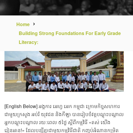
Home
Building Strong Foundations For Early Grade
Literacy:
[English Below] អង្គការ អេហ្វ អេក កម្ពុជា ក្រោមកិច្ចសហការ
ជាមួយក្រសួង អប់រំ យុវជន និងកីឡា បានរៀបចំវគ្គបណ្ដុះបណ្ដាល
អ្នកបណ្ដុះបណ្ដាល រយៈពេល ៥ថ្ងៃ ស្តីពីកម្មវិធី «តស់ យើង
រៀនអាន!» ដែលបន្ស៊ីគ្នាជាមួយកម្មវិធីជាតិ កញ្ចប់អំណានកម្រិត