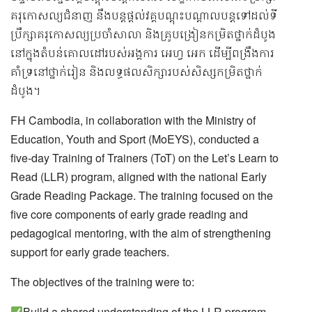
គរុកោសល្យជំនាញ នឹងបន្តផ្ដល់វគ្គបណ្ដុះបណ្ដាលបន្តទៅដល់ទី
ប្រឹក្សាគរុកោសល្យប្រចាំសាលា និងគ្រូបង្រៀនកម្រិតថ្នាក់ដំបូង
នៅក្នុងតំបន់គោលដៅរបស់អង្គការ អេហ្វ អេក ដើម្បីពង្រឹងការ
គាំទ្រនៅថ្នាក់រៀន និងលទ្ធផលសិក្សារបស់សិស្សកម្រិតថ្នាក់
ដំបូង។
FH Cambodia, in collaboration with the Ministry of
Education, Youth and Sport (MoEYS), conducted a
five‑day Training of Trainers (ToT) on the Let’s Learn to
Read (LLR) program, aligned with the national Early
Grade Reading Package. The training focused on the
five core components of early grade reading and
pedagogical mentoring, with the aim of strengthening
support for early grade teachers.
The objectives of the training were to:
Build a shared understanding of the LLR program,