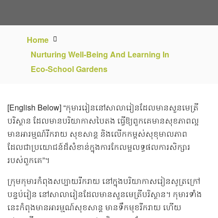
Home
Nurturing Well‑Being And Learning In
Eco‑School Gardens
[English Below] “កុមាររៀននៅសាលារៀនដែលមានសួនមេត្រី
បរិស្ថាន ដែលមានបរិយាកាសបៃតង ធ្វើឱ្យពួកគេមានសុខភាពល្អ
មានអារម្មណ៍រីករាយ សុខសាន្ត និងលើកកម្ពស់សុខុមាលភាព
ដែលជាប្រយោជន៍ដ៏សំខាន់ក្នុងការកែលម្អលទ្ធផលការសិក្សារ
របស់ពួកគេ”។
ក្រុមកុមារកំពុងសប្បាយរីករាយ នៅក្នុងបរិយាកាសរៀនសូត្រក្រៅ
បន្ទប់រៀន នៅសាលារៀនដែលមានសួនមេត្រីបរិស្ថាន។ កុមារទាំង
នេះកំពុងមានអារម្មណ៍សុខសាន្ត មានទឹកមុខរីករាយ ហើយ