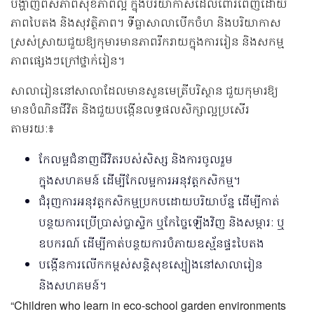
បង្ហាញពីសភាពសុខភាពល្អ ក្នុងបរិយាកាសដែលពោរពេញដោយ
ភាពបៃតង និងសុវត្ថិភាព។ ទីធ្លាសាលាបើកចំហ និងបរិយាកាស
ស្រស់ស្រាយជួយឱ្យកុមារមានភាពរីករាយក្នុងការរៀន និងសកម្ម
ភាពផ្សេងៗក្រៅថ្នាក់រៀន។
សាលារៀននៅសាលាដែលមានសួនមេត្រីបរិស្ថាន ជួយកុមារឱ្យ
មានបំណិនជីវិត និងជួយបង្កើនលទ្ធផលសិក្សាល្អប្រសើរ
តាមរយៈ៖
កែលម្អជំនាញជីវិតរបស់សិស្ស និងការចូលរួម
ក្នុងសហគមន៍ ដើម្បីកែលម្អការអនុវត្តកសិកម្ម។
ជំរុញការអនុវត្តកសិកម្មប្រកបដោយបរិយាប័ន្ន ដើម្បីកាត់
បន្ថយការប្រើប្រាស់ប្លាស្ទិក ឬកែច្នៃឡើងវិញ និងសម្ភារៈ ឬ
ឧបករណ៍ ដើម្បីកាត់បន្ថយការបំភាយឧស្ម័នផ្ទះបៃតង
បង្កើនការលើកកម្ពស់សន្តិសុខស្បៀងនៅសាលារៀន
និងសហគមន៍។
“Children who learn in eco‑school garden environments