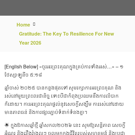
Home
Gratitude: The Key To Resilience For New
Year 2026
[English Below] «ចូរ​អរ​ព្រះ‌គុណ​ក្នុង​គ្រប់​ការ​ទាំង​អស់…» – ១
ថែស្សា‌ឡូ‌នីច ៥:១៨
ឆ្នាំចាស់ ២០២៥ បានកន្លងផុតទៅ សូមរក្សាការអរព្រះគុណ និង
រស់នៅមួយព្រះពរជានិច្ច ទោះបីជាកំពុងប្រឈមនឹងការលំបាក
ក៏ដោយ។ ការអរព្រះគុណផ្តល់នូវសេចក្តីសង្ឃឹម ការរស់នៅដោយ
មានភាពធន់ និងការផ្សារភ្ជាប់ទំនាក់ទំនងគ្នា។
🌟 ក្នុងឱកាសឆ្នាំថ្មី ឆ្នាំសកល២០២៦ នេះ សូមឱ្យសន្តិភាព សេចក្តី
អំណរ និងរឿងរ៉ាងល្អៗ ចូលមកក្នុងជីវិតរបស់សហគមន៍ និងប្រជា