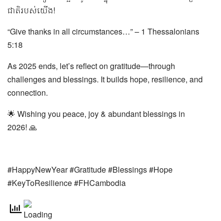
ជាតិរបស់យើង!
“Give thanks in all circumstances…” – 1 Thessalonians
5:18
As 2025 ends, let’s reflect on gratitude—through
challenges and blessings. It builds hope, resilience, and
connection.
🌟 Wishing you peace, joy & abundant blessings in
2026! 🙏
#HappyNewYear #Gratitude #Blessings #Hope
#KeyToResilience
#FHCambodia