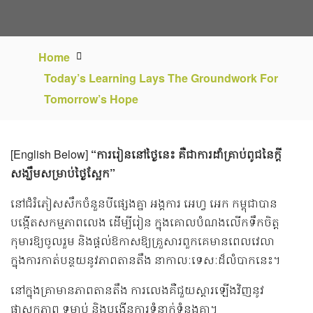
Home
Today’s Learning Lays The Groundwork For
Tomorrow’s Hope
[English Below]
“ការរៀននៅថ្ងៃនេះ គឺជាការដាំគ្រាប់ពូជនៃក្ដី
សង្ឃឹមសម្រាប់ថ្ងៃស្អែក”
នៅជំរំភៀសសឹកចំនួនបីផ្សេងគ្នា អង្គការ អេហ្វ​ អេក កម្ពុជាបាន
បង្កើតសកម្មភាព​លេង ដើម្បីរៀន ក្នុងគោលបំណងលើកទឹកចិត្ត
កុមារឱ្យចូលរួម និងផ្តល់ឱកាសឱ្យគ្រួសារពួកគេមានពេលវេលា
ក្នុងការកាត់បន្ថយនូវភាពតានតឹង នាកាលៈទេសៈដ៏លំបាកនេះ។
នៅក្នុងគ្រាមានភាពតានតឹង ការលេងគឺជួយស្តារឡើងវិញនូវ
ផាសុកភាព ទម្លាប់ និងបង្កើនការទំនាក់ទំនងគ្នា។