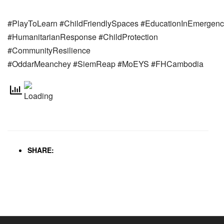
#PlayToLearn
#ChildFriendlySpaces
#EducationInEmergenc
#HumanitarianResponse
#ChildProtection
#CommunityResilience
#OddarMeanchey
#SiemReap
#MoEYS
#FHCambodia
SHARE: