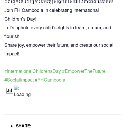
ដល់ពួកគេ ដើម្បីការអភិវឌ្ឍសង្គមរបស់យើងនាពេលអនាគត!
Join FH Cambodia in celebrating International
Children’s Day!
Let’s uphold every child’s rights to learn, dream, and
flourish.
Share joy, empower their future, and create our social
impact!
#InternationalChildrensDay
#EmpowerTheFuture
#SocialImpact
#FHCambodia
SHARE: