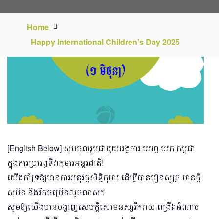
Home
Happy International Children’s Day 2025
[English Below] សូមចូលរួមជាមួយអង្គការ អេហ្វ អេក កម្ពុជា
ក្នុងការប្រារព្ធទិវាកុមារអន្តរជាតិ!
យើងគាំទ្រឱ្យមានការអនុវត្តសិទ្ធិកុមារ ដើម្បីបានរៀនសូត្រ មានក្តី
សុបិន និងរីកចម្រើនលូតលាស់។
សូមឱ្យយើងបានបង្ហាញសេចក្ដីសោមនស្សរីករាយ ពង្រឹងអំណាច