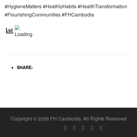
#HygieneMatters #HeathlyHabits #HealthTransformation
#FlourishingCommunities #FHCambodia
SHARE:
Copyright © 2026 FH Cambodia. All Rights Reserved