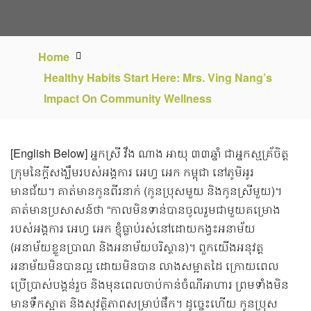
Home
Healthy Habits Start Here: Mrs. Ving Nang’s
Impact On Community Wellness
[English Below]
អ្នកស្រី វឹង ណាង អាយុ ៣៣ឆ្នាំ ជាអ្នកស្មគ្រ័ចិត្ត
ក្រុមនៃក្តីសង្ឃឹមរបស់អង្គការ អេហ្វ អេក កម្ពុជា នៅភូមិអូរ
មានជ័យ។ គាត់
មានកូនពីរនាក់ (កូនប្រុសមួយ និងកូនស្រីមួយ)។
គាត់មានប្រសាសន៍ថា “កាលមិនទាន់បានចូលរួមជាមួយគម្រោង
របស់អង្គកា​រ អេហ្វ អេក ខ្ញុំធ្លាប់រស់នៅដោយកង្វះអនាម័យ
(អនាម័យខ្លួនប្រាណ និងអនាម័យបរិស្ថាន)។ ពួកយើងអនុវត្ត
អនាម័យមិនបានល្អ ដោយមិនបាន លាងសម្អាតដៃ ​ក្រោយពេល
ប្រើប្រាស់បង្គន់រួច និ​ងមុនពេលចាប់កាន់ចំណីអាហារ​ ព្រមទាំងមិន
មាន
ទឹកស្អាត និងសុវត្ថិភាពសម្រាប់ផឹក។
ដូច្នេះហើយ កូនប្រុស