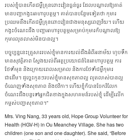
របស់ខ្ញុំបានកើតជម្ងឺគ្រុនពោះវៀនធ្ងន់ធ្ងរ ដែលបណ្តាលឱ្យគាត់
មានបញ្ហាកង្វះអាហារូបត្ថម្ភ។ គាត់បានបន្ថែមទៀតថា កុមារ
ប្រឈមនឹងកើតជម្ងឺគ្រុនពោះវៀនជាងមនុស្សពេញវ័យ។ ហើយ
កង្វះចំណេះដឹង បញ្ហាអាហារូបត្ថម្ភសម្រាប់
កុមារក៏បណ្តាលឱ្យ
កុមារលូតលាស់មិនបានល្អ។
បច្ចុប្បន្ននេះគ្រួសាររបស់ខ្ញុំមានការយល់ដឹងអំពីអនាម័យ ហូបទឹក
មានសុវត្ថិភាព​ ស្វែងយល់ពីអត្ថប្រយោជន៍នៃអាហារូបត្ថម្ភ
ការ
ថែទាំមុន និងក្រោយពេលសម្រាល និងការថែទាំជម្ងឺកុមារ
ជាដើម។ ដូច្នេះកូនៗរបស់ខ្ញុំមានសុខភាពល្អ​ លូតលាស់បានល្អ
ចំណេញទាំងសុខភាព និងថវិកា។ ហើយខ្ញុំក៏បានចែករំលែក
ចំណេះដឹងបន្តទៅអ្នកជិតខាងក្នុងសហគមន៍របស់ខ្ញុំ ដើម្បីលើក
កម្ពស់បញ្ហាសុខភាព។”
Mrs. Ving Nang, 33 years old, Hope Group Volunteer for
Health (HGV-H) in Ou Meanchey Village. She has two
children
(one son and one daughter). She said, “Before