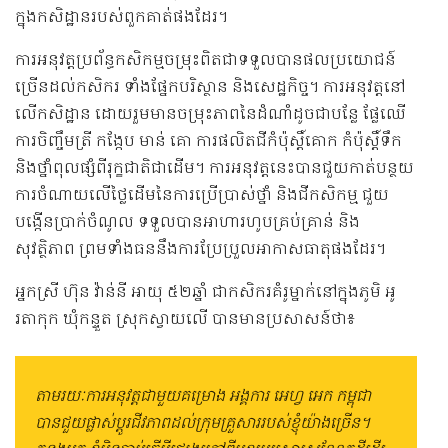
ក្នុងកសិដ្ឋានរបស់ពួកគាត់ផងដែរ។
ការអនុវត្តប្រព័ន្ធកសិកម្មចម្រុះពិតជាទទួលបានផលប្រយោជន៍
ច្រើនដល់កសិករ ទាំងផ្នែកបរិស្ថាន និងសេដ្ឋកិច្ច។ ការអនុវត្តនៅ
លើកសិដ្ឋាន ដោយរួមមានចម្រុះភាពនៃដំណាំដូចជាបន្លែ ផ្លែឈើ
ការចិញ្ចឹមត្រី កង្កែប មាន់ គោ ការផលិតជីកំប៉ុស្តិ៍គោក កំប៉ុស្តិ៍ទឹក
និងថ្នាំពុលផ្សំពីរុក្ខជាតិជាដើម។ ការអនុវត្តនេះបានជួយកាត់បន្ថយ
ការចំណាយលើថ្លៃដើមនៃការប្រើប្រាស់ថ្នាំ និងជីកសិកម្ម ជួយ
បង្កើនប្រាក់ចំណូល ទទួលបានអាហារហូបគ្រប់គ្រាន់ និង
សុវត្ថិភាព ព្រមទាំងធននឹងការប្រែប្រួលអាកាសធាតុផងដែរ។
អ្នកស្រី ហ៊ុន វ៉ាន់នី អាយុ ៥២ឆ្នាំ ជាកសិករគំរូម្នាក់នៅក្នុងភូមិ អូ
រតាកុក ឃុំកន្ទួត ស្រុកស្វាយលើ បានមានប្រសាសន៍ថា៖
តាមរយៈការអនុវត្តជាមួយគម្រោង អង្គការ អេហ្វ អេក កម្ពុជា
បានជួយផ្លាស់ប្តូរជីវភាពដល់ក្រុមគ្រួសាររបស់ខ្ញុំយ៉ាងច្រើន។