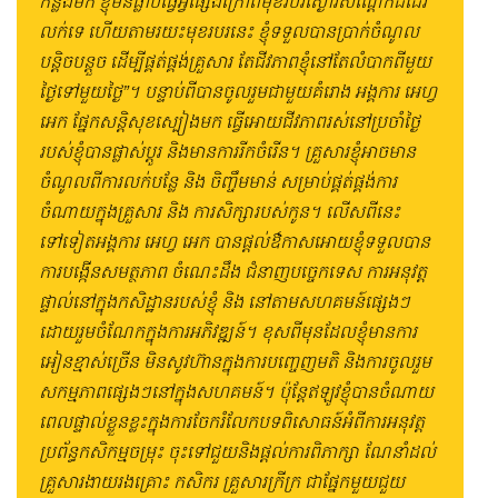
កន្លងមក ខ្ញុំមិនធ្លាប់ធ្វើអ្វីផ្សេងក្រៅពីមុខរបរស្ងោរសណ្តែកដីដើរ
លក់ទេ ហើយតាមរយះមុខរបរនេះ ខ្ញុំទទួលបានប្រាក់ចំណូល
បន្តិចបន្តួច ដើម្បីផ្គត់ផ្គង់គ្រួសារ តែជីវភាពខ្ញុំនៅតែលំបាកពីមួយ
ថ្ងៃទៅមួយថ្ងៃ”។ បន្ទាប់ពីបានចូលរួមជាមួយគំរោង អង្គការ អេហ្វ
អេក ផ្នែកសន្តិសុខស្បៀងមក ធ្វើអោយជីវភាពរស់នៅប្រចាំថ្ងៃ
របស់ខ្ញុំបានផ្លាស់ប្ដូរ និងមានការរីកចំរើន។ គ្រួសារខ្ញុំអាចមាន
ចំណូលពីការលក់បន្លែ និង ចិញ្ចឹមមាន់ សម្រាប់ផ្គត់ផ្គង់ការ
ចំណាយក្នុងគ្រួសារ និង ការសិក្សារបស់កូន។ លើសពីនេះ
ទៅទៀតអង្គការ អេហ្វ អេក បានផ្ដល់ឳកាសអោយខ្ញុំទទួលបាន
ការបង្កើនសមត្ថភាព ចំណេះដឹង ជំនាញបច្ចេកទេស ការអនុវត្ត
ផ្ទាល់នៅក្នុងកសិដ្ឋានរបស់ខ្ញុំ និង នៅតាមសហគមន៍ផ្សេងៗ
ដោយរួមចំណែកក្នុងការអភិវឌ្ឍន៍។ ខុសពីមុនដែលខ្ញុំមានការ
អៀនខ្មាស់ច្រើន មិនសូវហ៊ានក្នុងការបញ្ចេញមតិ និងការចូលរួម
សកម្មភាពផ្សេងៗនៅក្នុងសហគមន៍។ ប៉ុន្តែឥឡូវខ្ញុំបានចំណាយ
ពេលផ្ទាល់ខ្លួនខ្លះក្នុងការចែករំលែកបទពិសោធន៍អំពីការអនុវត្ត
ប្រព័ន្ធកសិកម្មចម្រុះ ចុះទៅជួយនិងផ្ដល់ការពិភាក្សា ណែនាំដល់
គ្រួសារងាយរងគ្រោះ កសិករ គ្រួសារក្រីក្រ ជាផ្នែកមួយជួយ