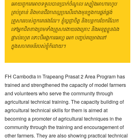
អោយពួកគេអាចទទួលបានប្រាក់ចំណូល ស្បៀងអាហារហូប
គ្រប់គ្រាន់ និងមានជីវភាពល្អប្រសើរជាងមុនក្នុងការផ្គត់ផ្គង់
គ្រួសាររបស់ពួកគេផងដែរ។ ខ្ញុំប្ដេជ្ញាចិត្ត និងបន្តការចែករំលែក
ទៅអ្នកជិតខាងព្រមទាំងគ្រួសារងាយរងគ្រោះ និងអនុត្តខ្លួនឯង
ផ្ទាល់រហូត ទោះបីអង្គការអេហ្វ អេក បញ្ចប់គម្រោងនៅ
ក្នុងសហគមន៍របស់ខ្ញុំក៍ដោយ។
FH Cambodia in Trapeang Prasat 2 Area Program has
trained and strengthened the capacity of model farmers
and volunteers who serve the community through
agricultural technical training. The capacity building of
agricultural technical skills for them is aimed at
becoming a promoter of agricultural techniques in the
community through the training and encouragement of
other farmers. They are also showing practical technical