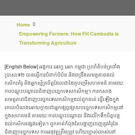
Home
Empowering Farmers: How FH Cambodia Is
Transforming Agriculture
[English Below] អង្គការ អេហ្វ អេក កម្ពុជា ប្រចាំតំបន់ត្រពាំង
ប្រាសាទ២ បានធ្វើការបំពាក់បំប៉ន និងពង្រឹងសមត្ថភាពដល់
កសិករគំរូ និងអ្នកស្ម័គ្រចិត្តដែលជាដៃគូបម្រើសហគមន៍ តាមរយៈ
ការបណ្តុះបណ្តាលជំនាញបច្ចេកទេសកសិកម្ម។ ការកសាង
សមត្ថភាពជំនាញបច្ចេកទេសកសិកម្មដល់ពួកគាត់ ធ្វើឡើងក្នុង
គោលបំណងអោយក្លាយជាអ្នកផ្សព្វផ្សាយបច្ចេកទេសកសិកម្មនៅ
ក្នុងសហគមន៍ តាមរយៈការបណ្ដុះបណ្ដាល និងលើកទឹកចិត្តបន្ត
ដល់កសិករផ្សេងទៀត។ ពួកគាត់កំពុងតែបង្ហាញចេញនូវគំរូនៃ
ជំនាញបច្ចេកទេស ការអនុវត្តត្រឹមត្រូវ ហើយច្បាស់លាស់នៅ