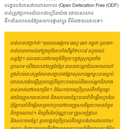
បន្ទោរបង់ពាសវាលពាសកាល (Open Defecation Free (ODF)
គាត់ត្រូវជួបការលំបាកជាច្រើនយ៉ាង ដោយសារការ
ដឹកនាំសហគមន៍ឱ្យមានការផ្លាស់ប្ដូរ គឺមិនងាយនោះទេ។
គាត់បានបញ្ជាក់ថា “មុនពេលអង្គការ អេហ្វ អេក កម្ពុជា ចូលមក
គាត់បានមករស់នៅក្នុងភូមិនេះតាំងពីឆ្នាំ២០០៨ រហូតដល់
សព្វថ្ងៃ។ ពេលនោះនៅតាមភូមិនីមួយៗក្នុងស្រុកត្រពាំង
ប្រាសាទ យើងនេះនៅសុទ្ធតែព្រៃ ពេលនោះអ្នកដែលមករស់នៅ
ក្នុងតំបន់នេះសុទ្ធតែមានបញ្ហាខាងផ្នែកសុខភាពអ្នកខ្លះបានស្លាប់
ដោយសារតែជម្ងឺគ្រុនចាញ់ពីព្រោះការយល់ដឹងរបស់អ្នកជិតខាង
របស់គាត់នៅមានកម្រិត។ ចំណែកឯការប្រើប្រាស់ទឹកក៏ដូចគ្នា
ផងដែរគ្រួសាររបស់គាត់ និងសហគមន៍ខ្លះបានដាំទឹកឆ្អឹនហូបដែរ
ប៉ុន្តែការដាំទឹកឆ្អិនសម្រាប់ហូបនៅតាមគ្រួសារនីមួយៗមានចំនួន
តិចតួចណាស់។ មិនត្រឹមតែប៉ុណ្ណោះទេ គ្រួសារខ្ញុំផ្ទាល
និងសហគមន៍ខ្លះ គ្មានបង្គន់ប្រើប្រាស់គឺបន្ទោបង់ពាសវាលពាស
កាល។ ចំពោះការហូបទឹកវិញគ្រួសារខ្លះបានដាំទឹកពេលខ្លះក៏មិន