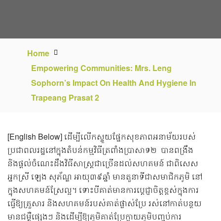
Home
Empowering Communities: Mrs. Leng
Sophorn’s Impact On Health And Hygiene In
Trapeang Prasat 2
[English Below] ដើម្បី​​លើកស្ទួយផ្នែកសុខភាពអនាម័យរបស់
ប្រជាពលរដ្ឋនៅក្នុងតំបន់កម្មវិធីត្រពាំងប្រាសាទ២ ​ បានពង្រឹង
និងផ្តល់ចំណេះដឹងវិធីសាស្រ្តជាច្រើនដល់សហគមន៍ ជាពិសេស
អ្នកស្រី ឡេង សុភ័ណ្ឌ អាយុ៣៩ឆ្នាំ មានតួនាទីជាសមាជិកភូមិ នៅ
ក្នុងសហគមន៍ស្រែល្អ។ ទោះបីគាត់មានការប្ដេជ្ញាចិត្តខ្ពស់ក្នុងការ
ធ្វើឱ្យគ្រួសារ និងសហគមន៍របស់គាត់ផ្លាស់ប្រែ រស់នៅកាត់បន្ថយ
មានជម្ងឺផ្សេងៗ និងដើម្បីឱ្យភូមិគាត់ប្រែក្លាយភូមិបញ្ចប់ការ