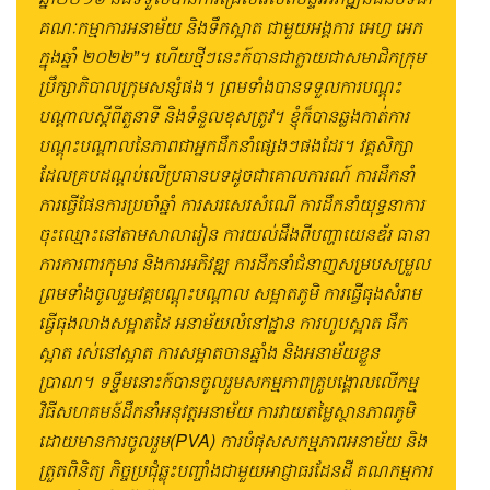
គណៈកម្មាការអនាម័យ និងទឹកស្អាត ជាមួយអង្គការ អេហ្វ អេក
ក្នុងឆ្នាំ ២០២២”។ ហើយថ្មីៗនេះក៍បានជាក្លាយជាសមាជិកក្រុម
ប្រឹក្សាភិបាលក្រុមសន្សំផង។ ព្រមទាំងបានទទួលការបណ្តុះ
បណ្តាលស្តីពីតួនាទី និងទំនួលខុសត្រូវ។ ខ្ញុំក៏បានឆ្លងកាត់ការ
បណ្តុះបណ្តាលនៃភាពជាអ្នកដឹកនាំផ្សេងៗផងដែរ។ វគ្គសិក្សា
ដែលគ្របដណ្តប់លើប្រធានបទដូចជាគោលការណ៍ ការដឹកនាំ
ការធ្វើផែនការប្រចាំឆ្នាំ ការសរសេរសំណើ ការដឹកនាំយុទ្ធនាការ
ចុះឈ្មោះនៅតាមសាលារៀន ការយល់ដឹងពីបញ្ហាយេនឌ័រ ធានា
ការការពារកុមារ និងការអភិវឌ្ឍ ការដឹកនាំជំនាញសម្របសម្រួល
ព្រមទាំងចូលរួមវគ្គបណ្ដុះបណ្ដាល សម្អាតភូមិ ការធ្វើធុងសំរាម
ធ្វើធុងលាងសម្អាតដៃ អនាម័យលំនៅដ្ឋាន ការហូបស្អាត ផឹក
ស្អាត រស់នៅស្អាត ការសម្អាតចានឆ្នាំង និងអនាម័យខ្លួន
ប្រាណ។ ទទ្ទឹមនោះក៍បានចូលរួមសកម្មភាពគ្រូបង្គោលលើកម្ម
វិធីសហគមន៍ដឹកនាំអនុវត្តអនាម័យ ការវាយតម្លៃស្ថានភាពភូមិ
ដោយមានការចូលរួម(PVA) ការបំផុសសកម្មភាពអនាម័យ និង
ត្រួតពិនិត្យ កិច្ចប្រជុំឆ្លុះបញ្ចាំងជាមួយអាជ្ញាធរដែនដី គណកម្មការ