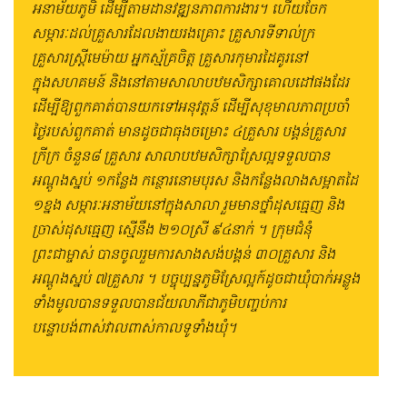
អនាម័យភូមិ ដើម្បីតាមដានវឌ្ឍនភាពការងារ។ ហើយចែក
សម្ភារៈដល់គ្រួសារដែលងាយរងគ្រោះ គ្រួសារទីទាល់ក្រ
គ្រួសារស្រ្តីមេម៉ាយ អ្នកស្ម័គ្រចិត្ត គ្រួសារកុមារដៃគូរនៅ
ក្នុងសហគមន៍ និងនៅតាមសាលាបឋមសិក្សាគោលដៅផងដែរ
ដើម្បីឱ្យពួកគាត់បានយកទៅអនុវត្តន៍ ដើម្បីសុខុមាលភាពប្រចាំ
ថ្ងៃរបស់ពួកគាត់ មានដូចជាធុងចម្រោះ ៤គ្រួសារ បង្គន់គ្រួសារ
ក្រីក្រ ចំនួន​៨ គ្រួសារ សាលាបឋមសិក្សាស្រែល្អទទួលបាន
អណ្ដូងស្នប់ ១កន្លែង កន្ថោរនោមបុរស និងកន្លែងលាងសម្អាតដៃ
១ខ្នង សម្ភារៈអនាម័យនៅក្នុងសាលា រួមមានថ្នាំដុសធ្មេញ និង
ច្រាស់ដុសធ្មេញ ស្មើនឹង ២១០ស្រី ៩៤នាក់ ។ ក្រុមជំនុំ
ព្រះជាម្ចាស់ បានចូលរួមការសាងសង់បង្គន់ ៣០គ្រួសារ និង
អណ្ដូងស្នប់ ៧គ្រួសារ ។ បច្ចុប្បន្នភូមិស្រែល្អក៍ដូចជាឃុំបាក់អន្លូង
ទាំងមូលបានទទួលបានជ័យលាភីជាភូមិបញ្ចប់ការ
បន្ទោបង់ពាស់វាលពាស់កាលទូទាំងឃុំ។