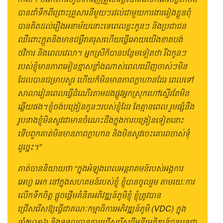
បានដាំទឹកពីព្រោះគ្រួសារនីមួយៗរវល់ជាមួយការងាររៀងខ្លួនពុំ
បានគិតដល់រឿងអនាម័យនោះទេពេលខ្លះកូនៗ និងប្រជាជន
ឈឺពោះក្អួតនិងមានជម្ងឺរាគរុសហើយធ្វើអោយយើងខាតបង់
ថវិការ និងពេលវេលា។ អ្នកស្រីក៏បានបន្ថែមទៀតថា រីឯកូនៗ
របស់ខ្ញុំមានភាពអៀនខ្មាសខ្លាំងណាស់ពេលឃើញចាស់ៗមិន
ដែលបានជម្រាបសួរ ហើយក៏មិនមានភាពក្លាហានដែរ ពេលទៅ
សាលារៀនពេលធ្វើដំណើរតាមដងផ្លូវអ្នកស្រុកហៅស្ទើរតែមិន
ឆ្លើយផង។ខ្ញុំចង់បង្រៀនកូនៗរបស់ខ្ញុំដែរ តែគ្មានពេល រួមផ្សំនឹង
រូបនាងខ្ញុំមិនសូវជាមានចំណេះដឹងក្នុងការបង្រៀនទៀតនោះ
ទើបពួកគាត់មិនមានភាពក្លាហាន និងមិនសូវចេះគោរពចាស់ទុំ
ដូច្នេះ។”
គាត់បាននិយាយថា “ក្នុងអំឡុងពេលអន្តរាគមន៍របស់អង្គការ
អេហ្វ អេក នៅក្នុងសហគមន៍របស់ខ្ញុំ ខ្ញុំបានចូលរួម តាមរយៈការ
លើកទឹកចិត្ត ផ្តួចផ្តើមគំនិតអភិវឌ្ឍន៍ភូមិខ្ញុំ ខ្ញុំត្រូវបាន
ជ្រើសរើសឱ្យធ្វើជាគណៈកម្មាធិការអភិវឌ្ឍន៍ភូមិ (VDC) ក្នុង
ឆ្នាំ២០១៦ និងទទួលបានការជ្រើសរើសពីមន្ទីរអភិឌ្ឍន៍ជនបទជា