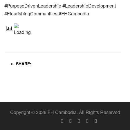
#PurposeDrivenLeadership #LeadershipDevelopment
#FlourishingCommunities #FHCambodia
SHARE:
Copyright © 2026 FH Cambodia. All Rights Reserved