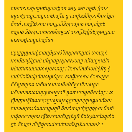
តាមរយ:ការចូលរួមជាមួយអង្គការ​​ អេហ្វ អេក កម្ពុជា ខ្ញុំបាន
ទទួលវគ្គបណ្ដុះបណ្ដាលជាច្រើន ដូចជារៀនអំពីតួនាទីរបស់អ្នក
ដឹកនាំ ការធ្វើផែនការ ការត្រួតពិនិត្យគម្រោង ការគ្រប់គ្រង
គម្រោង និងសុខភាពអនាម័យទូទៅ បានធ្វើឱ្យខ្ញុំនិងក្រុមគ្រួសារ
មានការផ្លាស់ប្ដូរជាច្រើន។
បច្ចុប្បន្នគ្រួសារខ្ញុំបានប្រើប្រាស់ទឹកស្អាតជាប្រចាំ មានបង្គន់
អនាម័យប្រើប្រាស់ បរិស្ថានផ្ទះស្អាតសមរម្យ ហើយពួកយើង
រស់នៅដោយមានផាសុខភាពល្អ។ រីឯការដឹកនាំរបស់ខ្ញុំវិញ ខ្ញុំ
យល់ដឹងពីរបៀបនៃការគ្រប់គ្រង ការធ្វើផែនការ និងការត្រួត
ពិនិត្យគម្រោង ជាពិសេសយល់ដឹងអំពីតួនាទីរបស់ខ្លួន
ហើយយកវាទៅអនុវត្ដតាមតួនាទី ក្នុងនាមជាអ្នកដឹកនាំល្អ។ ជា
ញឹកញាប់ខ្ញុំតែងតែចុះជួបសួរសុខទុក្ខជាមួយក្រុមគ្រួសារដែល
ងាយរងគ្រោះបំផុតនៅក្នុងភូមិ ដឹកនាំការប្រជុំផ្សព្វផ្សាយ ដឹកនាំ
ប្រជុំគណ:កម្មការ ធ្វើផែនការអភិវឌ្ឍន៍ភូមិ និងស្វែងរកដៃគូទាំង
ក្នុង និងក្រៅ ដើម្បីជួយដល់ការងារអភិវឌ្ឍន៍សហគមន៍។