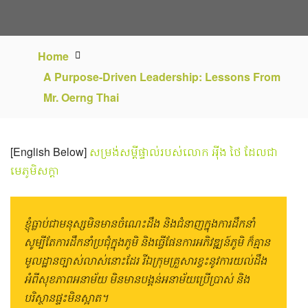
Home
A Purpose-Driven Leadership: Lessons From
Mr. Oerng Thai
[English Below]
សម្រង់សម្តីផ្ទាល់របស់
លោក អ៉ីង ថៃ ដែលជា
មេភូមិសក្តា
ខ្ញុំធ្លាប់ជាមនុស្សមិនមានចំណេះដឹង និងជំនាញក្នុងការដឹកនាំ
សូម្បីតែការដឹកនាំប្រជុំក្នុងភូមិ និងធ្វើផែនការអភិវឌ្ឍន៍ភូមិ ក៏គ្មាន
មូលដ្ឋានច្បាស់លាស់នោះដែរ រីឯក្រុមគ្រួសារខ្វះនូវការយល់ដឹង
អំពីសុខភាពអនាម័យ មិនមានបង្គន់អនាម័យប្រើប្រាស់ និង
បរិស្ថានផ្ទះមិនស្អាត។