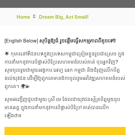
Home
Dream Big, Act Small!
[English Below]
សុបិន្តឱ្យធំ រួចផ្តើមធ្វើសកម្មភាពពីតូចទៅ!
🌟
កុមារនៅទីជនបទក្នុងប្រទេសកម្ពុជាត្រៀមខ្លួនរួចជាស្រេច ក្នុង
ការនាំមកនូវការបំផ្លាស់បំប្រែសហគមន៍របស់គាត់ ចុះអ្នកវិញ?
សូមចូលរួមជាមួយអង្គការ អេហ្វ អេក កម្ពុជា និងជំរុញលើកចិត្ត
ដល់យុវជន ដើម្បីឱ្យពួកគេមានឱកាចូលរួមអភិវឌ្ឍសហគមន៍របស់
ពួកគេ។
🌍💫
សូមអញ្ជើញជួបជាមួយ ស្រី មេ ដែលជាយុវជនស្ម័គ្រចិត្តមួយរូប
មានឆន្ទៈក្នុងការនាំមកនូវការបំផ្លាស់បំប្រែ! គាត់បានលើក
ឡើងថា៖