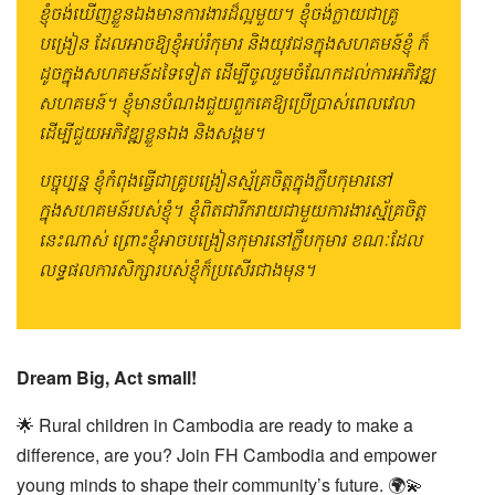
ខ្ញុំ​ចង់​ឃើញ​ខ្លួន​ឯង​មាន​ការងារ​ដ៏ល្អ​មួយ។ ខ្ញុំចង់ក្លាយ​ជា​គ្រូ​
បង្រៀន ដែលអាចឱ្យខ្ញុំ​អប់រំ​កុមារ និង​យុវជន​ក្នុង​សហគមន៍​ខ្ញុំ ​ក៏​
ដូច​ក្នុង​សហគមន៍​ដទៃ​ទៀត ដើម្បី​ចូល​រួម​ចំណែកដល់​ការ​អភិវឌ្ឍ​
សហគមន៍។ ខ្ញុំមានបំណងជួយពួកគេឱ្យប្រើប្រាស់ពេលវេលា
ដើម្បីជួយអភិវឌ្ឍខ្លួនឯង និងសង្គម។
បច្ចុប្បន្ន ខ្ញុំកំពុងធ្វើជាគ្រូបង្រៀនស្ម័គ្រចិត្តក្នុងក្លឹបកុមារនៅ
ក្នុងសហគមន៍របស់ខ្ញុំ។ ខ្ញុំពិតជារីករាយជាមួយការងារស្ម័គ្រចិត្ត
នេះណាស់ ព្រោះខ្ញុំអាចបង្រៀនកុមារនៅក្លឹបកុមារ ខណៈដែល
លទ្ធផលការសិក្សារបស់ខ្ញុំក៏ប្រសើរជាងមុន។
Dream Big, Act small!
🌟 Rural children in Cambodia are ready to make a
difference, are you? Join FH Cambodia and empower
young minds to shape their community’s future. 🌍💫