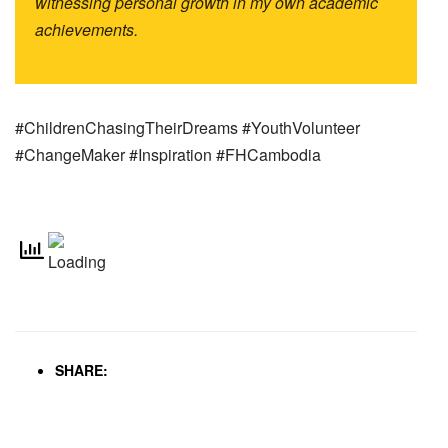
witnessing personal growth in my own academic
achievements.
#ChildrenChasingTheirDreams #YouthVolunteer
#ChangeMaker #Inspiration #FHCambodia
SHARE: