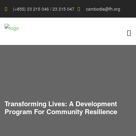
(+855) 23 215 046 / 23 215 047
cambodia@fh.org
Transforming Lives: A Development
Program For Community Resilience