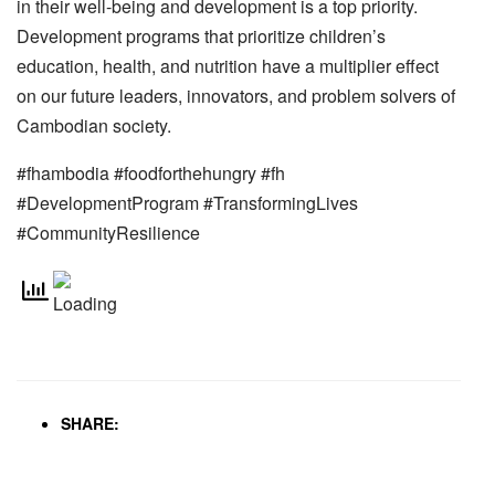
in their well-being and development is a top priority.
Development programs that prioritize children’s
education, health, and nutrition have a multiplier effect
on our future leaders, innovators, and problem solvers of
Cambodian society.
#fhambodia #foodforthehungry #fh
#DevelopmentProgram #TransformingLives
#CommunityResilience
SHARE: