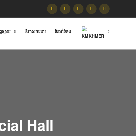
ព្វផ្សាយ
​ឳកាសការងារ
ទំនាក់ទំនង
KHMER
ial Hall