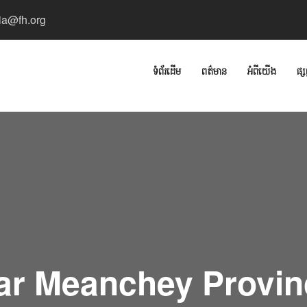
a@fh.org
ទំព័រដើម
ពត៌មាន
អំពីយើង
ផ្ស
r Meanchey Provinc