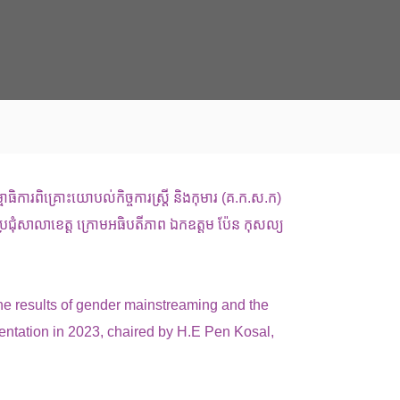
ធិការពិគ្រោះយោបល់កិច្ចការស្រ្ដី និងកុមារ (គ.ក.ស.ក)
ប្រជុំសាលាខេត្ត ក្រោមអធិបតីភាព ឯកឧត្តម ប៉ែន កុសល្យ
he results of gender mainstreaming and the
entation in 2023, chaired by H.E Pen Kosal,