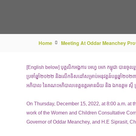
Home
Meeting At Oddar Meanchey Prov
[English below] បុគ្គលិកអង្គការ អេហ្វ អេក កម្ពុជា បានចូល
ប្រចាំឆ្នាំ២០២២ និងលើកទិសដៅសម្រាប់អនុវត្តន៍បន្ដឆ្នាំ២០២៣
អភិបាល នៃគណះអភិបាលខេត្តឧត្តរមានជ័យ និង ឯកឧត្ដម ស៊ី ប្រាសិ
On Thursday, December 15, 2022, at 8:00 a.m. at t
work of the Women and Children Consultative Commi
Governor of Oddar Meanchey, and H.E Siprasit, Cha