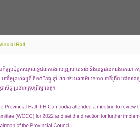
incial Hall
រួមកិច្ចប្រជុំបូកសរុបលទ្ធផលការងារបញ្ជ្រាបយេនឌ័រ និងលទ្ធផលការងារគណៈកម្មា
 នៅថ្ងៃព្រហស្បតិ៍ ទី១៥ ខែធ្នូ ឆ្នាំ ២០២២ វេលាម៉ោង៨:០០ នាទីព្រឹក នៅសាល
ទ្ធ ប្រធានក្រុមព្រឹក្សាខេត្ត។
he Provincial Hall, FH Cambodia attended a meeting to review t
ttee (WCCC) for 2022 and set the direction for further implem
irman of the Provincial Council.