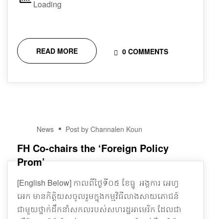
READ MORE
0 COMMENTS
09
News
Post by Channalen Koun
JAN
FH Co-chairs the ‘Foreign Policy
Prom’
[English Below] កាលពីថ្ងៃទី០៥ ខែធ្នូ អង្គការ អេហ្វ
អេក មានកិត្តិយសចូលរួមក្នុងកម្មវិធីលាងសាយភោជន៍
ជាមួយថ្នាក់ដឹកនាំសកលរបស់សហរដ្ឋអាមេរិក ដែលជា