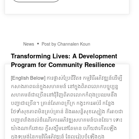
29
News
Post by Channalen Koun
DEC
Transforming Lives: A Development
Program for Community Resilience
[English Below] ការផ្លាស់ប្រែជីវិត៖ កម្មវិធីអភិវឌ្ឍន៍ដើម្បី
កសាងភាពធន់ក្នុងសហគមន៍ នៅក្នុងពិភពលោកបច្ចុប្បន្ន
សហគមន៍ជាច្រើននៅជុំវិញពិភពលោកកំពុងប្រឈមនឹង
បញ្ហាជាច្រើន។ គ្រាន់តែភាពក្រីក្រ កង្វះការអប់រំ កន្លែង
ថែទាំសុខភាពមិនគ្រប់គ្រាន់ និងអសន្តិសុខស្បៀង ក៏អាចជា
បញ្ហារារាំងដល់ដំណើរការអភិវឌ្ឍសហគមន៍បានដែរ។ ទោះ
យ៉ាងណាក៏ដោយ ក្តីសង្ឃឹមនៅតែមាន ហើយវាកើតឡើង
ក្នុងទម្រង់នៃកម្មវិធីអភិវឌ្ឍន៍ ដែលរៀបចំឡើងក្នុង