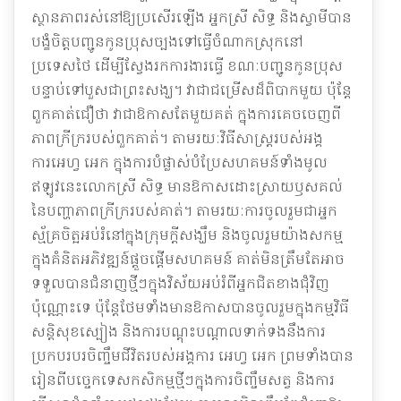
ស្ថានភាពរស់នៅឱ្យប្រសើរឡើង អ្នកស្រី សិទ្ធ និងស្វាមីបាន
បង្ខំចិត្តបញ្ជូនកូនប្រុសច្បងទៅធ្វើចំណាកស្រុកនៅ
ប្រទេសថៃ ដើម្បីស្វែងរកការងារធ្វើ ខណៈបញ្ជូនកូនប្រុស
បន្ទាប់ទៅបួសជាព្រះសង្ឃ។ វាជាជម្រើសដ៏ពិបាកមួយ ប៉ុន្តែ
ពួកគាត់ជឿថា វាជាឱកាសតែមួយគត់ ក្នុងការគេចចេញពី
ភាពក្រីក្ររបស់ពួកគាត់។ តាមរយៈវិធីសាស្រ្តរបស់អង្គ
ការអេហ្វ អេក ក្នុងការបំផ្លាស់បំប្រែសហគមន៍ទាំងមូល
ឥឡូវនេះលោកស្រី សិទ្ធ មានឱកាសដោះស្រាយឫសគល់
នៃបញ្ហាភាពក្រីក្ររបស់គាត់។ តាមរយៈការចូលរួមជាអ្នក
ស្ម័គ្រចិត្អអប់រំនៅក្នុងក្រុមក្តីសង្ឃឹម និងចូលរួមយ៉ាងសកម្ម
ក្នុងគំនិតអភិវឌ្ឍន៍ផ្តួចផ្តើមសហគមន៍ គាត់មិនត្រឹមតែអាច
ទទួលបានជំនាញថ្មីៗក្នុងវិស័យអប់រំពីអ្នកជិតខាងជុំវិញ
ប៉ុណ្ណោះទេ ប៉ុន្តែថែមទាំងមានឱកាសបានចូលរួមក្នុងកម្មវិធី
សន្តិសុខស្បៀង និងការបណ្តុះបណ្តាលទាក់ទងនឹងការ
ប្រកបរបរចិញ្ចឹមជីវិតរបស់អង្គការ អេហ្វ អេក ព្រមទាំងបាន
រៀនពីបច្ចេកទេសកសិកម្មថ្មីៗក្នុងការចិញ្ចឹមសត្វ និងការ