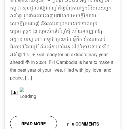
កម្ពុជា សូមជូនពរឱ្យវាជាឆ្នាំដ៏ល្អបំផុតនៅក្នុងជីវិតរបស់អ្នក
រាល់គ្នា រួមទាំងពោរពេញទៅដោយសេចក្តីរីករាយ
សេចក្តីស្រលាញ់ និងរស់នៅប្រកបដោយភាពសុខ
ក្សេមក្សាន្ត។ 🙌 សូមបើកទំព័រឆ្នាំថ្មី ហើយអនុញ្ញាតឱ្យ
អង្គការ អេហ្វ អេក កម្ពុជា ក្លាយជាពន្លឺដឹកនាំសហគមន៍
ដែលយើងបម្រើ និងធ្វើការជាដៃគូ ដើម្បីឆ្ពោះទៅមុខទាំង
អស់គ្នា។ ✨ 🎉 Get ready for an extraordinary year
ahead! 🌟 In 2024, FH Cambodia is here to make it
the best year of your lives, filled with joy, love, and
peace. […]
READ MORE
0 COMMENTS