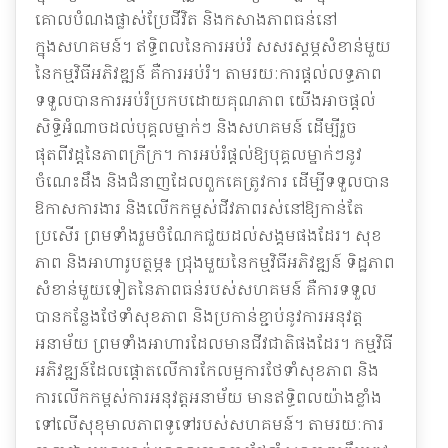
គោលបំណងផ្លាស់ប្រែជីវិត និងកសាងភាពធន់នៅ
ក្នុងសហគមន៍។ ឥទ្ធិពលនៃការអប់រំ សសរស្តម្ភសំខាន់មួយ
នៃកម្មវិធីអភិវឌ្ឍន៍ គឺការអប់រំ។ តាមរយៈការផ្តល់លទ្ធភាព
ទទួលបានការអប់រំប្រកបដោយគុណភាព យើងអាចផ្តល់
សិទ្ធិអំណាចដល់បុគ្គលម្នាក់ៗ និងសហគមន៍ ដើម្បីរួច
ផុតពីវដ្តនៃភាពក្រីក្រ។ ការអប់រំផ្តល់ឱ្យបុគ្គលម្នាក់ៗនូវ
ចំណេះដឹង និងជំនាញដែលពួកគេត្រូវការ ដើម្បីទទួលបាន
ឱកាសការងារ និងលើកកម្ពស់ជីវភាពរស់នៅឱ្យកាន់តែ
ប្រសើរ ព្រមទាំងរួមចំណែកជួយដល់សង្គមផងដែរ។ សុខ
ភាព និងអាហារូបត្ថម្ភ៖ ជ្រុងមួយនៃកម្មវិធីអភិវឌ្ឍន៍ ទិដ្ឋភាព
សំខាន់មួយទៀតនៃភាពធន់របស់សហគមន៍ គឺការទទួល
បានកន្លែងថែទាំសុខភាព និងប្រកាន់ខ្ជាប់នូវការអនុវត្ត
អនាម័យ ព្រមទាំងអាហារដែលមានជីវជាតិផងដែរ។ កម្មវិធី
អភិវឌ្ឍន៍ដែលផ្តោតលើការកែលម្អការថែទាំសុខភាព និង
ការលើកកម្ពស់ការអនុវត្តអនាម័យ មានឥទ្ធិពលយ៉ាងខ្លាំង
ទៅលើសុខុមាលភាពទូទៅរបស់សហគមន៍។ តាមរយៈការ