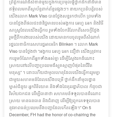
ព្រឹត្តិការណ៍ដ៏សំខាន់មួយក្នុងការប្រមូលផ្តុំថ្នាក់ដឹកនាំដ៏មាន
ឥទ្ធិពលមកពីស្ថាប័ន្ធពាក់ព័ន្ធផ្សេងៗ។ នាយកប្រតិបត្តិរបស់
យើងលោក Mark Viso បានថ្លែងសន្ទរកថាបើក​ ព្រមទាំង
បានថ្លែងពីផលជះជាវិជ្ជមានរបស់អង្គការ អេហ្វ អេក និងវិធី
សាស្ត្រដែលយើងធ្វើការ រួមទាំងចែករំលែកពីសេចក្តីថ្លែង
រួមថ្មីពីការងាររបស់យើង ដោយមានការចូលរួមពីសំណាក់
រដ្ឋលេខាធិការសហរដ្ឋអាមេរិក Blinken ។ លោក Mark
Viso បានថ្លែងថា “អង្គការ អេហ្វ អេក ជឿថា យើងត្រូវការ
ការរួមចំណែកពីអ្នកទាំងអស់គ្នា ដើម្បីស្វែងរកដំណោះ
ស្រាយនៅលើបញ្ហាប្រឈមដ៏ស្មុគស្មាញបំផុតនៃជីវិត
មនុស្ស” ។ នោះហើយជាមូលហេតុដែលយើងធ្វើការរួមគ្នា
ជាមួយសហគមន៍ដែលយើងបម្រើ ថ្នាក់ដឹកនាំមូលដ្ឋាន
ម្ចាស់ជំនួយ អ្នកវិនិយោគ និងទាំងដៃគូររដ្ឋាភិបាល ក៏ដូចជា
វិស័យឯកជន ដើម្បីធានាថា សហគមន៍ទទួលបានដំណោះ
ស្រាយ មានធនធាន និងជំនាញ ដើម្បីឱ្យពួកគេទទួលបាន
នូវភាពធន់ប្រឈមនឹងបញ្ហាដែលកើតឡើង។” On 5
December, FH had the honor of co-chairing the