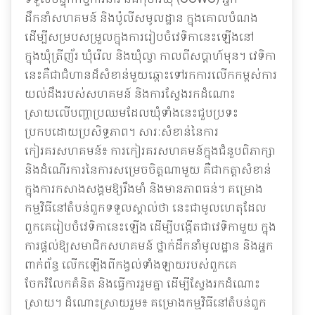
ដឹកនាំសហគមន៍ និងប៉ូលីសមូលដ្ឋាន ក្នុងគោលបំណង
ដើម្បីសម្របសម្រួលក្នុងការរៀបចំវេទិកានេះឡើងនៅ
ក្នុងឃុំត្រីញ័រ ឃុំរើល និងឃុំល្វា កាលពីសប្តាហ៍មុន។ វេទិកា
នេះគឺជាជំហានដ៏សំខាន់មួយឆ្ពោះទៅរកការលើកកម្ពស់ការ
យល់ដឹងរបស់សហគមន៍ និងការស្វែងរកដំណោះ
ស្រាយលើបញ្ហាប្រឈមដែលឃុំទាំងនេះជួបប្រទះ
ប្រកបដោយប្រសិទ្ធភាព។ សារៈសំខាន់នៃការ
កៀរគរសហគមន៍៖ ការកៀរគរសហគមន៍ក្នុងជំនួបពិភាក្សា
និងដំណើរការនៃការសម្រេចចិត្តណាមួយ គឺជាកត្តាសំខាន់
ក្នុងការកសាងសង្គមឱ្យរឹងមាំ និងមានភាពធន់។ គម្រោង
កម្មវិធីនៅតំបន់ពួកទទួលស្គាល់ថា នេះជាមូលហេតុដែល
ពួកគេរៀបចំវេទិកានេះឡើង ដើម្បីបង្កើតជាវេទិកាមួយ ក្នុង
ការផ្តល់ឱ្យសមាជិកសហគមន៍ ថ្នាក់ដឹកនាំមូលដ្ឋាន និងអ្នក
ពាក់ព័ន្ធ លើកឡើងពីកង្វល់ទាំងឡាយរបស់ពួកគេ
ចែករំលែកគំនិត និងធ្វើការរួមគ្នា ដើម្បីស្វែងរកដំណោះ
ស្រាយ។ ដំណោះស្រាយរួម៖ គម្រោងកម្មវិធីនៅតំបន់ពួក