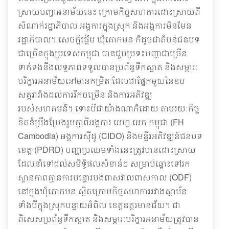
ស្រាយបញ្ហាអនាម័យនេះ ក្រោមកិច្ចសហការដោះស្រាយពី
សំណាក់រដ្ឋាភិបាល អង្គការក្នុងស្រុក និងអង្គការមិនមែន
រដ្ឋាភិបាល។ សេចក្តីផ្តើម ឃុំគោកមន ក៏ដូចជាតំបន់ជនបទ
ជាច្រើនក្នុងប្រទេសកម្ពុជា បានជួបប្រទះបញ្ហាជាច្រើន
ទាក់ទងនឹងលទ្ធភាពទទួលបានប្រព័ន្ធទឹកស្អាត និងសម្ភារៈ
បរិក្ខារអនាម័យនៅមានកម្រិត ដែលជាផ្នែកមួយនៃឧប
សគ្គរារាំងដល់ការរីកចម្រើន និងការអភិវឌ្ឍ
របស់សហគមន៍។ ទោះបីជាយ៉ាងណាក៏ដោយ តាមរយៈកិច្ច
ខិតខំប្រឹងប្រែងរួមគ្នាពីអង្គការ អេហ្វ អេក កម្ពុជា (FH
Cambodia) អង្គការស៊ីដូ (CIDO) និងមន្ទីរអភិវឌ្ឍន៍ជនបទ
ខេត្ត (PDRD) បញ្ហាប្រឈមទាំងនេះត្រូវបានដោះស្រាយ
ដែលនាំទៅដល់សមិទ្ធិផលសំខាន់ៗ សម្រាប់ឆ្ពោះទៅរក
ស្ថានភាពគ្មានការបន្ទោរបង់ពាសវាលពាសកាល (ODF)
នៅក្នុងឃុំគោកមន ស្ថិតក្រោមកិច្ចសហការរវាងស្ថាប័ន
ទាំងបីក្នុងស្រុកបន្ទាយអំពិល ខេត្តឧត្តរមានជ័យ។ ជា
ពិសេសប្រព័ន្ធទឹកស្អាត និងសម្ភារៈបរិក្ខារអនាម័យត្រូវបាន