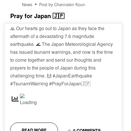
01
News
Post by Channalen Koun
JAN
Pray for Japan 🇯🇵
🙏 Our hearts go out to Japan as they face the
aftermath of a devastating 7.6 magnitude
earthquake. 🌊 The Japan Meteorological Agency
has issued tsunami warnings, and now is the time
to come together and send our thoughts and
prayers to the people of Japan during this
challenging time. 🙌 #JapanEarthquake
#TsunamiWarning #PrayForJapan🇯🇵
READ MORE
0 COMMENTS