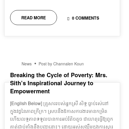
READ MORE
0 COMMENTS
04
News
Post by Channalen Koun
JAN
Breaking the Cycle of Poverty: Mrs.
Sith’s Inspirational Journey to
Empowerment
[English Below] គ្រួសាររបស់អ្នកស្រី សិទ្ធ ធ្លាប់រស់នៅ
ក្នុងវដ្តនៃភាពក្រីក្រ។ ស្របនឹងឱកាសការងារមានកម្រិត
ហើយលទ្ធភាពទទួលបានការអប់រំតិចតួច ជាហេតុធ្វើឱ្យពួក
គាត់ជាប់គាំងនឹងបញ្ហានោះ។ ដោយអស់សង្ឃឹមក្នុងការស្ដារ