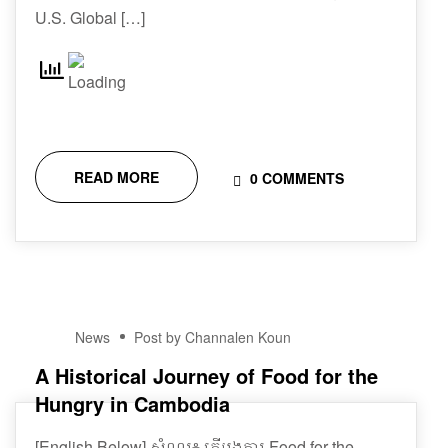
U.S. Global […]
READ MORE
0 COMMENTS
05
News
Post by Channalen Koun
JAN
A Historical Journey of Food for the
Hungry in Cambodia
[English Below] សំណួរ៖ តើអង្គការ Food for the