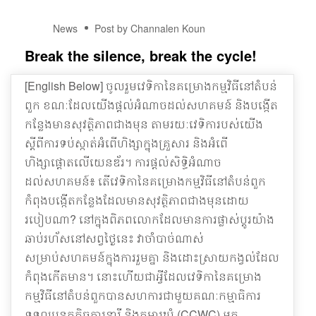
02
News
Post by Channalen Koun
JAN
Break the silence, break the cycle!
[English Below] ចូលរួមវេទិកានៃគម្រោងកម្មវិធីនៅតំបន់
ពួក ខណៈដែលយើងផ្តល់អំណាចដល់សហគមន៍ និងបង្កើត
កន្លែងមានសុវត្ថិភាពជាងមុន តាមរយៈវេទិការបស់យើង
ស្ដីពីការទប់ស្កាត់អំពើហិង្សាក្នុងគ្រួសារ និងអំពើ
ហិង្សាផ្តោតលើយេនឌ័រ។ ការផ្តល់សិទ្ធិអំណាច
ដល់សហគមន៍៖ តើវេទិកានៃគម្រោងកម្មវិធីនៅតំបន់ពួក
កំពុងបង្កើតកន្លែងដែលមានសុវត្ថិភាពជាងមុនដោយ
របៀបណា? នៅក្នុងពិភពលោកដែលមានការផ្លាស់ប្តូរយ៉ាង
ឆាប់រហ័សនៅសព្វថ្ងៃនេះ វាចាំបាច់ណាស់
សម្រាប់សហគមន៍ក្នុងការរួមគ្នា និងដោះស្រាយកង្វល់ដែល
កំពុងកើតមាន។ នោះហើយជាអ្វីដែលវេទិកានៃគម្រោង
កម្មវិធីនៅតំបន់ពួកបានសហការជាមួយគណៈកម្មាធិការ
ទទួលបន្ទុកកិច្ចការនារី និងកុមារឃុំ (CCWC) អ្នក