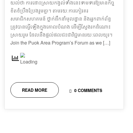
យល់ថា ការដោះស្រាយកង្វល់ទាំងនេះទាមទារឱ្យមានកិច្ច
ខិតខំប្រឹងប្រែងរួមគ្នា។ តាមរយៈការកៀរគរ
សមាជិកសហគមន៍ ថ្នាក់ដឹកនាំមូលដ្ឋាន និងអ្នកពាក់ព័ន្ធ
ត្រូវបានធ្វើឡើងក្នុងគោលបំណង ដើម្បីស្វែងរកដំណោះ
ស្រាយរួម ដែលនឹងផ្តល់ផលជះជាវិជ្ជមានរយៈពេលយូរ។
Join the Puok Area Program’s Forum as we […]
READ MORE
0 COMMENTS