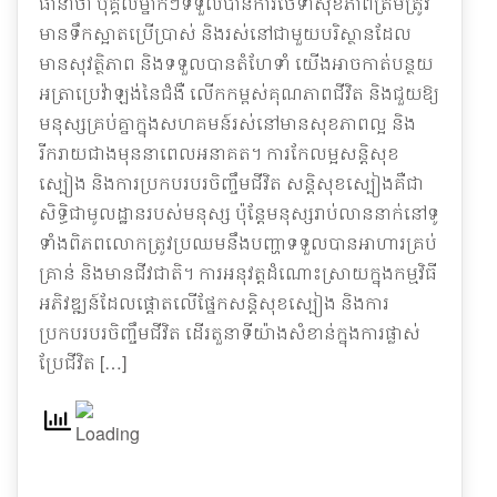
ធានាថា បុគ្គលម្នាក់ៗទទួលបានការថែទាំសុខភាពត្រឹមត្រូវ
មានទឹកស្អាតប្រើប្រាស់ និងរស់នៅជាមួយបរិស្ថានដែល
មានសុវត្ថិភាព និងទទួលបានតំហែទាំ យើងអាចកាត់បន្ថយ
អត្រាប្រេវ៉ាឡង់នៃជំងឺ លើកកម្ពស់គុណភាពជីវិត និងជួយឱ្យ
មនុស្សគ្រប់គ្នាក្នុងសហគមន៍រស់នៅមានសុខភាពល្អ និង
រីករាយជាងមុននាពេលអនាគត។ ការកែលម្អសន្តិសុខ
ស្បៀង និងការប្រកបរបរចិញ្ចឹមជីវិត សន្តិសុខស្បៀងគឺជា
សិទ្ធិជាមូលដ្ឋានរបស់មនុស្ស ប៉ុន្តែមនុស្សរាប់លាននាក់នៅទូ
ទាំងពិភពលោកត្រូវប្រឈមនឹងបញ្ហាទទួលបានអាហារគ្រប់
គ្រាន់ និងមានជីវជាតិ។ ការអនុវត្តដំណោះស្រាយក្នុងកម្មវិធី
អភិវឌ្ឍន៍ដែលផ្តោតលើផ្នែកសន្តិសុខស្បៀង និងការ
ប្រកបរបរចិញ្ចឹមជីវិត ដើរតួនាទីយ៉ាងសំខាន់ក្នុងការផ្លាស់
ប្រែជីវិត […]