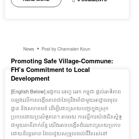
01
News
Post by Channalen Koun
JAN
Promoting Safe Village-Commune:
FH’s Commitment to Local
Development
[English Below] អង្គការ អេហ្វ អេក កម្ពុជា ផ្តល់អាទិភាព
ចម្បងលើការបង្កើតភាពជាដៃគូរឹងមាំជាមួយអាជ្ញាធរមូល
ដ្ឋាន និងសហគមន៍ ដើម្បីដោះស្រាយបញ្ហាក្នុងស្រុក
ប្រកបដោយប្រសិទ្ធភាព។ តាមរយៈការធ្វើការយ៉ាងជិតស្និទ្ធ
ជាមួយភាគីពាក់ព័ន្ធ យើងអាចបង្កើតដំណោះស្រាយប្រកប
ដោយនិរន្តរភាព ដែលជួយសម្រួលដល់ជីវិតរស់នៅ