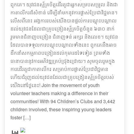
ពួកគេ។ យុវជនស្ម័គ្រចិត្តដើរតួជាអ្នកសម្របសម្រួល និងជា
កាតាលីករដ៏សំខាន់ ដើម្បីនាំមកនូវការផ្លាស់ប្រែជាវិជ្ជមាន។
លើសពីនេះ អង្គការរបស់យើងបានផ្តល់ការបណ្តុះបណ្តាល
ដល់យុវជនដែលជាគ្រូបង្រៀនស្ម័គ្រចិត្តចំនួន ៦៣០ នាក់
រួមមានជំនាញបង្រៀន ជំនាញទន់ អក្សរ និងលេខ។ យុវជន
ដែលបានទទួលការបណ្តុះបណ្តាលទាំងនេះ ពួកគេនឹងអាច
ដឹកនាំសកម្មភាពបង្រៀនដល់កុមារដទៃទៀត ព្រមទាំង
ធានាបាននូវការអភិវឌ្ឍគ្រប់ជ្រុងជ្រោយ។ សូមចូលរួមក្នុង
ការដើរតួជាកាតាលីករ សម្រាប់ការផ្លាស់ប្រែជាវិជ្ជមាន
ហើយជំរុញដល់យុវជនដែលជាគ្រូបង្រៀនស្ម័គ្រចិត្តរបស់
យើងនៅថ្ងៃនេះ! Join the movement of youth
volunteer teachers making a difference in their
communities! With 94 Children’s Clubs and 3,442
children involved, these inspiring young leaders
foster […]