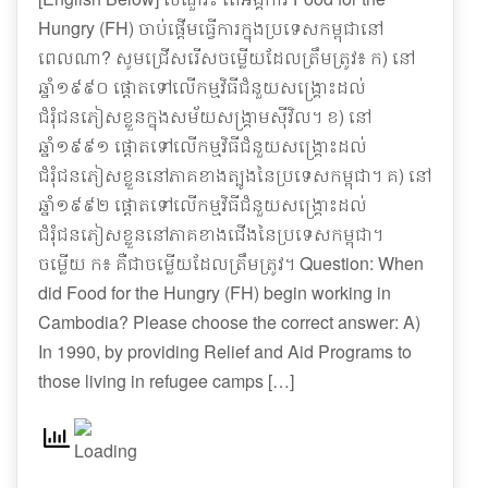
Hungry (FH) ចាប់ផ្តើមធ្វើការក្នុងប្រទេសកម្ពុជានៅ
ពេលណា? សូមជ្រើសរើសចម្លើយដែលត្រឹមត្រូវ៖ ក) នៅ
ឆ្នាំ១៩៩០ ផ្តោតទៅលើកម្មវិធីជំនួយសង្គ្រោះដល់
ជំរុំជនភៀសខ្លួនក្នុងសម័យសង្គ្រាមស៊ីវិល។ ខ) នៅ
ឆ្នាំ១៩៩១ ផ្តោតទៅលើកម្មវិធីជំនួយសង្គ្រោះដល់
ជំរុំជនភៀសខ្លួននៅភាគខាងត្បូងនៃប្រទេសកម្ពុជា។ គ) នៅ
ឆ្នាំ១៩៩២ ផ្តោតទៅលើកម្មវិធីជំនួយសង្គ្រោះដល់
ជំរុំជនភៀសខ្លួននៅភាគខាងជើងនៃប្រទេសកម្ពុជា។
ចម្លើយ ក៖ គឺជាចម្លើយដែលត្រឹមត្រូវ។ Question: When
did Food for the Hungry (FH) begin working in
Cambodia? Please choose the correct answer: A)
In 1990, by providing Relief and Aid Programs to
those living in refugee camps […]