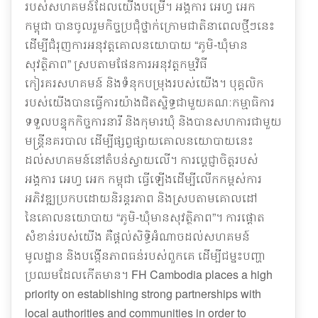
របស់សហគមន៍ដែលយើងបម្រើ។ អង្គការ អេហ្វ អេក
កម្ពុជា បានចូលរួមកិច្ចប្រជុំថ្នាក់ក្រោមជាតិនាពេលថ្មីៗនេះ
ដើម្បីជំរុញការអនុវត្តគោលនយោបាយ “ភូមិ-ឃុំមាន
សុវត្ថិភាព” ស្របតាមផែនការអនុវត្តកម្មវិធី
កៀរគរសហគមន៍ និងទំនុកបម្រុងរបស់យើង។ បុគ្គលិក
របស់យើងបានធ្វើការយ៉ាងជិតស្និទ្ធជាមួយគណៈកម្មាធិការ
ទទួលបន្ទុកកិច្ចការនារី និងកុមារឃុំ និងបានសហការជាមួយ
មន្ត្រីនគរបាល ដើម្បីផ្សព្វផ្សាយគោលនយោបាយនេះ
ដល់សហគមន៍នៅតំបន់ស្វាយលើ។ ការប្តេជ្ញាចិត្តរបស់
អង្គការ អេហ្វ អេក កម្ពុជា ធ្វើឡើងដើម្បីលើកកម្ពស់ការ
អភិវឌ្ឍប្រកបដោយនិរន្តរភាព និងស្របតាមគោលដៅ
នៃគោលនយោបាយ “ភូមិ-ឃុំមានសុវត្ថិភាព”។ ការផ្តោត
សំខាន់របស់យើង គឺផ្តល់សិទ្ធិអំណាចដល់សហគមន៍
មូលដ្ឋាន និងបង្កើនភាពធន់របស់ពួកគេ ដើម្បីជម្នះបញ្ហា
ប្រឈមដែលកើតមាន។ FH Cambodia places a high
priority on establishing strong partnerships with
local authorities and communities in order to