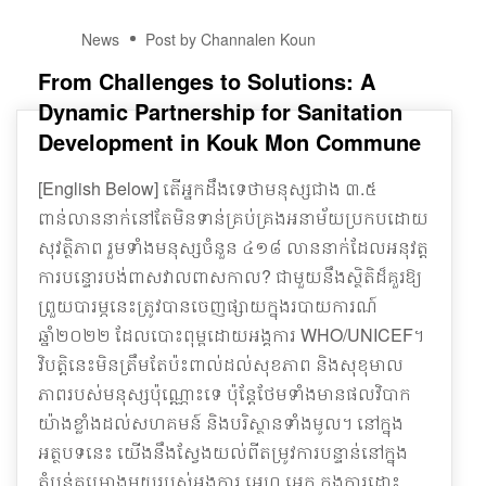
03
News
Post by Channalen Koun
JAN
From Challenges to Solutions: A
Dynamic Partnership for Sanitation
Development in Kouk Mon Commune
[English Below] តើអ្នកដឹងទេថាមនុស្សជាង ៣.៥
ពាន់លាននាក់នៅតែមិនទាន់គ្រប់គ្រងអនាម័យប្រកបដោយ
សុវត្ថិភាព រួមទាំងមនុស្សចំនួន ៤១៨ លាននាក់ដែលអនុវត្ត
ការបន្ទោរបង់ពាសវាលពាសកាល? ជាមួយនឹងស្ថិតិដ៏គួរឱ្យ
ព្រួយបារម្ភនេះត្រូវបានចេញផ្សាយក្នុងរបាយការណ៍
ឆ្នាំ២០២២ ដែលបោះពុម្ពដោយអង្គការ WHO/UNICEF។
វិបត្តិនេះមិនត្រឹមតែប៉ះពាល់ដល់សុខភាព និងសុខុមាល
ភាពរបស់មនុស្សប៉ុណ្ណោះទេ ប៉ុន្តែថែមទាំងមានផលវិបាក
យ៉ាងខ្លាំងដល់សហគមន៍ និងបរិស្ថានទាំងមូល។ នៅក្នុង
អត្ថបទនេះ យើងនឹងស្វែងយល់ពីតម្រូវការបន្ទាន់នៅក្នុង
តំបន់គម្រោងមួយរបស់អង្គការ អេហ្វ អេក ក្នុងការដោះ