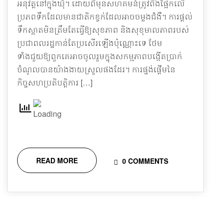
អនុវត្តនៅក្នុងឃុំ។ ដោយពីមុនសហគមន៍ត្រូវពឹងផ្អែកលើ
ប្រភពទឹកដែលមានជាតិកខ្វក់ដែលអាចចម្លងជំងឺ។ ការផ្តល់
ទឹកស្អាតមិនត្រឹមតែធ្វើឱ្យសុខភាព និងសុខុមាលភាពរបស់
ប្រជាពលរដ្ឋកាន់តែប្រសើរឡើងប៉ុណ្ណោះទេ ថែម
ទាំងជួយឱ្យពួកគេអាចចូលរួមក្នុងសកម្មភាពបង្កើតប្រាក់
ចំណូលបានយ៉ាងងាយស្រួលផងដែរ។ ការផ្ចង់ផ្តើមនៃ
កិច្ចសហប្រតិបត្តិការ […]
READ MORE
0 COMMENTS