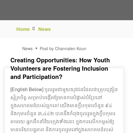
Home
News
11
News
Post by Channalen Koun
JAN
Creating Opportunities: How Youth
Volunteers are Fostering Inclusion
and Participation?
[English Below] ចូលរួមជាមួយយុវជនដែលជាគ្រូបង្រៀន
ស្ម័គ្រចិត្ត សម្រាប់បង្កើតឱ្យមានការបំផ្លាស់បំប្រែនៅ
ក្នុងសហគមន៍របស់ពួកគេ! យើងមានក្លឹបកុមារចំនួន ៩៤
និងកុមារចំនួន ៣,៤៤២ បាននឹងកំពុងចូលរួមក្នុងក្លឹបកុមារ
តាមរយៈអ្នកដឹកនាំវ័យក្មេងទាំងនេះ ក្នុងការលើកកម្ពស់ឱ្យ
មានបរិយាបន្នភាព និងការចូលរួមនៅក្នុងសហគមន៍របស់