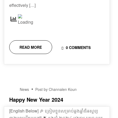
effectively […]
READ MORE
0 COMMENTS
30
News
Post by Channalen Koun
DEC
Happy New Year 2024
[English Below] 🎉 ត្រៀមខ្លួនសម្រាប់ឆ្លងឆ្នាំដ៏អស្ចារ្យ
ខាងមុខហើយឬនៅ! 🌟 ក្នុងឆ្នាំ ២០២៤ អង្គការ អេហ្វ អេក