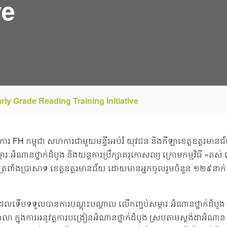
ve
ly Grade Reading Training Initiative
្គការ FH កម្ពុជា សហការជាមួយមន្ទីរអប់រំ យុវជន និងកីឡាខេត្តឧត្តរមាន
ម្ភារៈអំណានថ្នាក់ដំបូង និងយន្តការប្រឹក្សាគរុកោសល្យ ក្រោមកម្មវិធី «ត
ុកត្រពាំងប្រាសាទ ខេត្តឧត្តរមានជ័យ ដោយមានអ្នកចូលរួមចំនួន ១២៩នាក់ 
្រុក ដែលទើបទទួលបានការបណ្តុះបណ្តាល លើកញ្ចប់សម្ភារៈអំណានថ្នាក់ដំបូ
ាលា ក្នុងការអនុវត្តការបង្រៀនអំណានថ្នាក់ដំបូង ស្របតាមស្តង់ដាអំណាន 