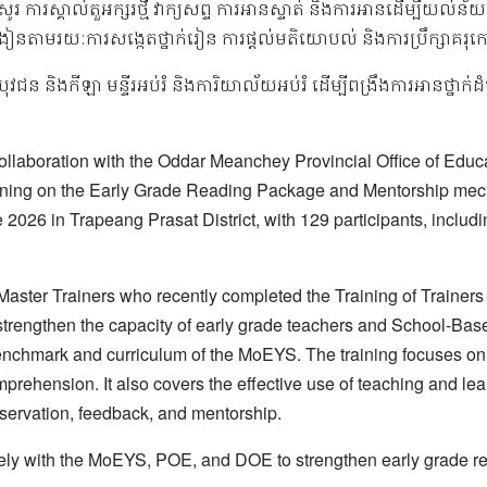
 ការស្គាល់តួអក្សរថ្មី វាក្យសព្ទ ការអានស្ទាត់ និងការអានដើម្បីយល់ន័
ង្រៀនតាមរយៈការសង្កេតថ្នាក់រៀន ការផ្តល់មតិយោបល់ និងការប្រឹក្សាគរុក
ុវជន និងកីឡា មន្ទីរអប់រំ និងការិយាល័យអប់រំ ដើម្បីពង្រឹងការអានថ្នាក
llaboration with the Oddar Meanchey Provincial Office of Educa
aining on the Early Grade Reading Package and Mentorship mec
ne 2026 in Trapeang Prasat District, with 129 participants, inc
ict Master Trainers who recently completed the Training of Trai
 strengthen the capacity of early grade teachers and School-Bas
nchmark and curriculum of the MoEYS. The training focuses on k
rehension. It also covers the effective use of teaching and lea
servation, feedback, and mentorship.
ly with the MoEYS, POE, and DOE to strengthen early grade rea