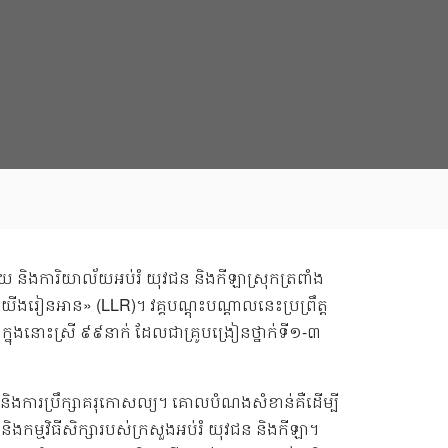
ជ័យ និងការិយាល័យអប់រំ យុវជន និងកីឡាស្រុកត្រពាំង
ស់ យើងរៀនអាន» (LLR)។ វគ្គបណ្តុះបណ្តាលនេះប្រព្រឹត្ត
ក្នុងនោះស្រី ៩៩នាក់ ដែលជាគ្រូបង្រៀនថ្នាក់ទី១-៣
ង និងការប្រឹក្សាគរុកោសល្យ។ គោលបំណងសំខាន់គឺដើម្បី
និងកម្មវិធីសិក្សារបស់ក្រសួងអប់រំ យុវជន និងកីឡា។