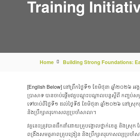
Training Initiati
Home
Building Strong Foundations: Ear
[English Below] នៅព្រឹកថ្ងៃទី១ ខែមិថុនា ឆ្នាំ២០២៦ អង
ប្រាសាទ បានចាប់ផ្តើមវគ្គបណ្តុះបណ្តាលបន្តស្តីពី កញ្ចប់ស
ទៅចាប់ពីថ្ងៃទី១ ដល់ថ្ងៃទី៥ ខែមិថុនា ឆ្នាំ២០២៦ នៅស្រ
និងប្រឹក្សាគរុកោសល្យប្រចាំសាលា។
វគ្គនេះត្រូវបានដឹកនាំដោយគ្រូបង្គោលថ្នាក់ខេត្ត និងស
ពង្រឹងសមត្ថភាពគ្រូបង្រៀន និងប្រឹក្សាគរុកោសល្យប្រចាំស