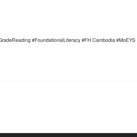
GradeReading #FoundationalLiteracy #FH
Cambodia
#MoEYS