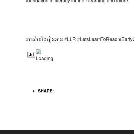
foundation in literacy for their learning and future.
#តស
់យើងរៀនអាន
#LLR #LetsLearnToRead #Early
SHARE: