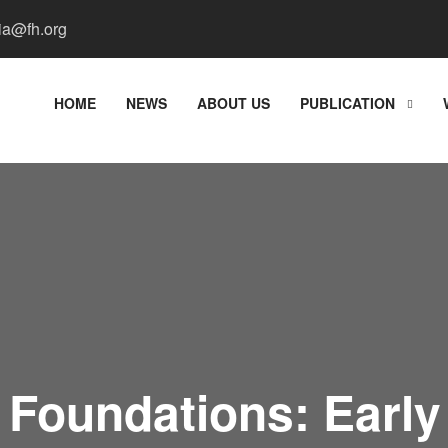
a@fh.org
HOME
NEWS
ABOUT US
PUBLICATION
g Foundations: Earl