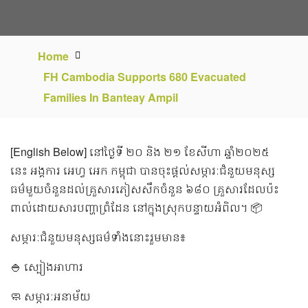
Home
FH Cambodia Supports 680 Evacuated
Families In Banteay Ampil
[English Below] នៅថ្ងៃទី ២០ និង ២១ ខែសីហា ឆ្នាំ២០២៥
នេះ អង្គការ អេហ្វ អេក កម្ពុជា បានចុះផ្តល់សម្ភារៈជំនួយមនុស្ស
ធម៌មួយចំនួនដល់គ្រួសារភៀសសឹកចំនួន ៦៨០ គ្រួសារដែលប៉ះ
ពាល់ដោយសារបញ្ហាព្រំដែន នៅក្នុងស្រុកបន្ទាយអំពិល។ 📦
សម្ភារៈជំនួយមនុស្សធម៌ទាំងនោះរួមមាន៖
🍚 ស្បៀងអាហារ
🧼 សម្ភារៈអនាម័យ