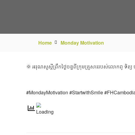
Home
Monday Motivation
🌞 អរុណសួស្តីព្រឹកថ្ងៃចន្ទពីក្រុមគ្រួសាររបស់លោកពូ ទិត្យ​ 
#MondayMotivation #StartwithSmile #FHCambodi