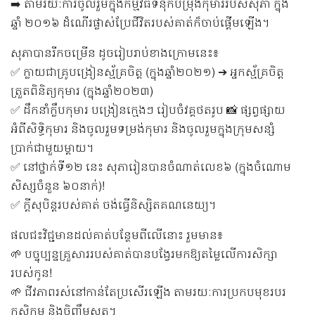
➡️ តាមរយៈការចូលរួមក្នុងកម្មវិធីទំនុកបម្រុងកុមាររបស់សុភា ក្នុង
ឆ្នាំ ២០១៦ ដំណើរផ្លាស់ប្រែជីវិតរបស់គាត់ក៏ចាប់ផ្តើមឡើង។
សុភាបានរីកចម្រើន ដូចរៀបរាប់ខាងក្រោមនេះ៖
✅ ក្លាយជាគ្រូបង្រៀនស្ម័គ្រចិត្ត (ក្នុងឆ្នាំ២០២១) ➔ អ្នកស្ម័គ្រចិត្ត
ត្រួតពិនិត្យកុមារ (ក្នុងឆ្នាំ២០២៣)
✅ ដឹកនាំក្លឹបកុមារ បង្រៀនក្មេងៗ រៀបចំវគ្គថតរូប 📸 ផ្សព្វផ្សាយ
អំពីសិទ្ធិកុមារ និងចូលរួមទម្រង់កុមារ និងចូលរួមក្នុងក្រុមសន្សំ
ប្រាក់ជាមួយម្តាយ។
✅ នៅថ្នាក់ទី១២ នេះ សុភារៀនបានចំណាត់លេខ៦ (ក្នុងចំណោម
សិស្សចំនួន ៦០នាក់)!
✅ ក្តីសុបិន្តរបស់គាត់ ចង់ធ្វើនិស្សិតគណនេយ្យ។
ផលជះវិជ្ជមានដល់គាត់បន្ថែមពីលើនោះ រួមមាន៖
🌱 បច្ចុប្បន្នគ្រួសាររបស់គាត់បានបង្វែរមកឱ្យតម្លៃលើការសិក្សា
របស់កូន!
🌱 ជីវភាពរស់នៅកាន់តែប្រសើរឡើង តាមរយៈការប្រកបមុខរបរ
កសិកម្ម និងចិញ្ចឹមសត្វ។