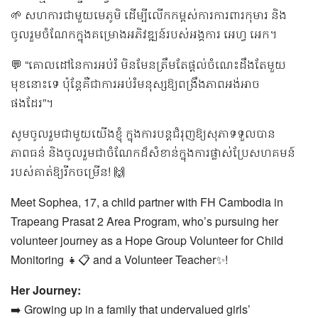
🌱 សហការជាមួយមេភូមិ ដើម្បីលើកកម្ពស់ការការពារកុមារ និង
ចូលរួមចំណែកក្នុងគម្រោងអភិវឌ្ឍន៍របស់អង្គការ អេហ្វ អេក។
💬 “គោលដៅនៃការអប់រំ មិនមែនត្រឹមតែផ្តល់ចំណេះដឹងតែមួយ
មុខនោះទេ ប៉ុន្តែគឺជាការអប់រំមនុស្សឱ្យពង្រឹងភាពអង់អាច
ផងដែរ”។
សូមចូលរួមជាមួយយើងខ្ញុំ ក្នុងការបន្តជំរុញឱ្យសុភាទទួលបាន
ភាពធន់ និងចូលរួមជាចំណែកដ៏សំខាន់ក្នុងការផ្លាស់ប្រែសហគមន៍
របស់គាត់ឱ្យរីកចម្រើន! 🙌
Meet Sophea, 17, a child partner with FH Cambodia in
Trapeang Prasat 2 Area Program, who’s pursuing her
volunteer journey as a Hope Group Volunteer for Child
Monitoring 👧📋 and a Volunteer Teacher✨!
Her Journey:
➡️ Growing up in a family that undervalued girls’