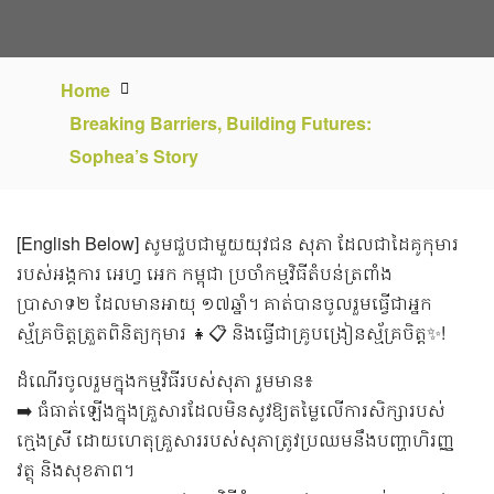
Home
Breaking Barriers, Building Futures:
Sophea’s Story
[English Below] សូមជួបជាមួយយុវជន សុភា ដែលជាដៃគូកុមារ
របស់អង្គការ អេហ្វ អេក កម្ពុជា ប្រចាំកម្មវិធីតំបន់ត្រពាំង
ប្រាសាទ២ ដែលមានអាយុ ១៧ឆ្នាំ។​ គាត់បានចូលរួមធ្វើជាអ្នក
ស្ម័គ្រចិត្តត្រួតពិនិត្យកុមារ 👧📋 និងធ្វើជាគ្រូបង្រៀនស្ម័គ្រចិត្ត✨!
ដំណើរចូលរួមក្នុងកម្មវិធីរបស់សុភា រួមមាន៖
➡️ ធំធាត់ឡើងក្នុងគ្រួសារដែលមិនសូវឱ្យតម្លៃលើការសិក្សារបស់
ក្មេងស្រី ដោយហេតុគ្រួសាររបស់សុភាត្រូវប្រឈមនឹងបញ្ហាហិរញ្ញ
វត្ថុ និងសុខភាព។