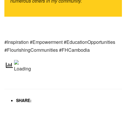
numerous others in my community.
#Inspiration #Empowerment #EducationOpportunities
#FlourishingCommunities #FHCambodia
SHARE: