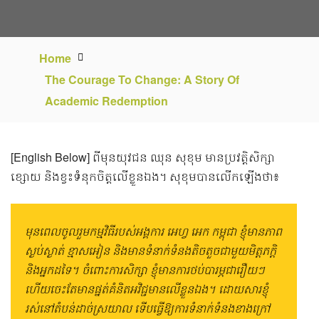
Home
The Courage To Change: A Story Of
Academic Redemption
[English Below] ពីមុនយុវជន ឈុន សុខុម មានប្រវត្តិសិក្សា
ខ្សោយ និងខ្វះទំនុកចិត្តលើខ្លួនឯង។ សុខុមបានលើកឡើងថា៖
មុនពេលចូលរួមកម្មវិធីរបស់អង្គការ អេហ្វ អេក កម្ពុជា ខ្ញុំមានភាព
ស្ងប់ស្ងាត់ ខ្មាសអៀន និងមានទំនាក់ទំនងតិចតួចជាមួយមិត្តភក្តិ
និងអ្នកដទៃ។ ចំពោះការសិក្សា ខ្ញុំមានការថប់បារម្ភជារឿយៗ
ហើយចេះតែមានផ្នត់គំនិតអវិជ្ជមានលើខ្លួនឯង។ ដោយសារខ្ញុំ
រស់នៅតំបន់ដាច់ស្រយាល ទើបធ្វើឱ្យការទំនាក់ទំនងខាងក្រៅ