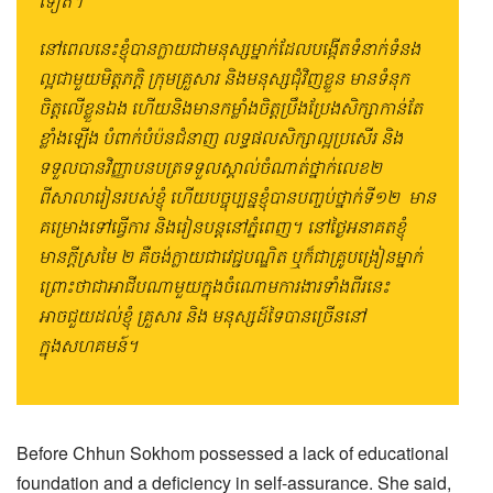
ទៀត។
នៅពេលនេះខ្ញុំបានក្លាយជាមនុស្សម្នាក់ដែលបង្កើតទំនាក់ទំនង
ល្អជាមួយមិត្តភក្តិ ក្រុមគ្រួសារ និងមនុស្សជុំវិញខ្លួន មានទំនុក
ចិត្តលើខ្លួនឯង ហើយនិងមានកម្លាំងចិត្តប្រឹងប្រែងសិក្សាកាន់តែ
ខ្លាំងឡើង បំពាក់បំប៉នជំនាញ លទ្ធផលសិក្សាល្អប្រសើរ និង
ទទួលបានវិញ្ញាបនបត្រទទួលស្គាល់ចំណាត់ថ្នាក់លេខ២
ពីសាលារៀនរបស់ខ្ញុំ ហើយបច្ចុប្បន្នខ្ញុំបានបញ្ចប់ថ្នាក់ទី១២ មាន
គម្រោងទៅធ្វើការ និងរៀនបន្តនៅភ្នំពេញ។ នៅថ្ងៃអនាគតខ្ញុំ
មានក្តីស្រមៃ ២ គឺចង់ក្លាយជាវេជ្ជបណ្ឌិត ឬក៏ជាគ្រូបង្រៀនម្នាក់
ព្រោះថាជាអាជីបណាមួយក្នុងចំណោមការងារទាំងពីរនេះ
អាចជួយដល់ខ្ញុំ គ្រួសារ និង មនុស្សដ៍ទៃបានច្រើននៅ
ក្នុងសហគមន៍។
Before Chhun Sokhom possessed a lack of educational
foundation and a deficiency in self-assurance. She said,