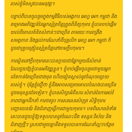
របស់ខ្ញុំមិនសូវបានអនុវត្ត។
បន្ទាប់ពីបានចូលរួមក្នុងកម្មវិធីរបស់អង្គការ អេហ្វ អេក កម្ពុជា និង
គម្រោងអភិវឌ្ឍន៍នៃអ្នកស្ម័គ្រចិត្តត្រួតពិនិត្យកុមារ ខ្ញុំបានចាប់ផ្តើម
យល់ពីគោលគំនិតសំខាន់ៗជាច្រើន តាមរយៈការពង្រឹង
សមត្ថភាព និងផ្តល់ការណែនាំពីបុគ្គលិក អេហ្វ អេក កម្ពុជា ក៏
ដូចជាគ្រូបង្រៀនស្ម័គ្រចិត្តនៅតាមក្លឹបកុមារ។
ការរៀននៅក្លឹបកុមារនេះបានក្លាយជាផ្នែកមួយដ៏សំខាន់
ដែលជួយឱ្យខ្ញុំបានអភិវឌ្ឍខ្លួន។ ខ្ញុំចាប់ផ្ដើមចូលរួមជាមួយអ្នក
ដទៃកាន់តែច្រើនជាងមុន ហើយរៀនស្គាល់នូវចំណុចខ្សោយ
របស់ខ្ញុំ។ ប៉ុន្តែខ្ញុំជឿថា ខ្ញុំនឹងអាចសម្រេចគោលបំណងបានច្រើន
ដូចមនុស្សដទៃទៀត។ ខ្ញុំបានសិក្សាអំពីសារៈសំខាន់នៃការអប់រំ
ភាពជាអ្នកដឹកនាំ ការថតរូប ការសរសេរសំបុត្រ សិទ្ធិកុមារ
បញ្ហាយេនឌ័រ និងជំនាញធ្វើការជាមួយកុមារ។ បទពិសោធន៍ទាំង
នេះបានជួយខ្ញុំឱ្យទទួលបាននូវចំណេះដឹង ទស្សនៈវិស័យ និង
ជំនាញថ្មីៗ ស្របជាមួយគ្នានឹងទទួលបានការណែនាំល្អៗបន្ថែម