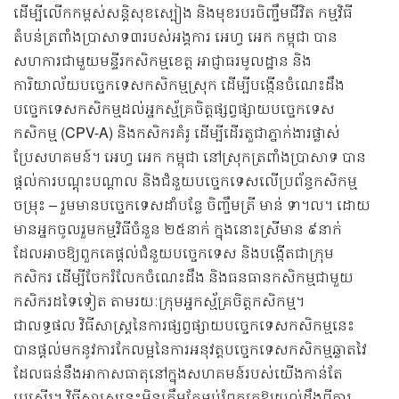
ដើម្បីលើកកម្ពស់សន្តិសុខស្បៀង និងមុខរបរចិញ្ចឹមជីវិត កម្មវិធី
តំបន់ត្រពាំងប្រាសាទ៣របស់អង្គការ អេហ្វ អេក កម្ពុជា បាន
សហការជាមួយមន្ទីរកសិកម្មខេត្ត អាជ្ញាធរមូលដ្ឋាន និង
ការិយាល័យបច្ចេកទេសកសិកម្មស្រុក ដើម្បីបង្កើនចំណេះដឹង
បច្ចេកទេសកសិកម្មដល់អ្នកស្ម័គ្រចិត្តផ្សព្វផ្សាយបច្ចេកទេស
កសិកម្ម (CPV-A) និងកសិករគំរូ ដើម្បីដើរតួជាភ្នាក់ងារផ្លាស់
ប្រែសហគមន៍។ អេហ្វ អេក កម្ពុជា នៅស្រុកត្រពាំងប្រាសាទ បាន
ផ្តល់ការបណ្តុះបណ្តាល និងជំនួយបច្ចេកទេសលើប្រព័ន្ធកសិកម្ម
ចម្រុះ – រួមមានបច្ចេកទេសដាំបន្លែ ចិញ្ចឹមត្រី មាន់ ទា។ល។ ដោយ
មានអ្នកចូលរួមកម្មវិធីចំនួន ២៥នាក់ ក្នុងនោះស្រីមាន ៩នាក់
ដែលអាចឱ្យពួកគេផ្តល់ជំនួយបច្ចេកទេស និងបង្កើតជាក្រុម
កសិករ ដើម្បីចែករំលែកចំណេះដឹង និងធនធានកសិកម្មជាមួយ
កសិករដទៃទៀត តាមរយៈក្រុមអ្នកស្ម័គ្រចិត្តកសិកម្ម។
ជាលទ្ធផល វិធីសាស្រ្តនៃការផ្សព្វផ្សាយបច្ចេកទេសកសិកម្មនេះ
បានផ្តល់មកនូវការកែលម្អនៃការអនុវត្តបច្ចេកទេសកសិកម្មឆ្លាតវៃ
ដែលធន់នឹងអាកាសធាតុនៅក្នុងសហគមន៍របស់យើងកាន់តែ
ប្រសើរ។ វិធីសាស្រ្តនេះមិនត្រឹមតែអប់រំពួកគេឱ្យយល់ដឹងពីការ