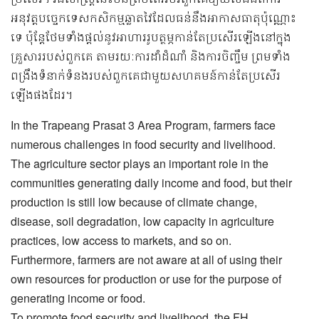
អនុវត្តបច្ចេកទេសកសិកម្មឆ្លាតវៃដែលធន់នឹងអាកាសធាតុប៉ុណ្ណោះ
ទេ ប៉ុន្តែថែមទាំងផ្តល់នូវអាហាររូបត្ថម្ភកាន់តែប្រសើរឡើងនៅក្នុង
គ្រួសាររបស់ពួកគេ តាមរយៈការដាំដំណាំ និងការចិញ្ចឹម ព្រមទាំង
ពង្រឹងទំនាក់ទំនងរបស់ពួកគេជាមួយសហគមន៍កាន់តែប្រសើរ
ឡើងផងដែរ។
In the Trapeang Prasat 3 Area Program, farmers face
numerous challenges in food security and livelihood.
The agriculture sector plays an important role in the
communities generating daily income and food, but their
production is still low because of climate change,
disease, soil degradation, low capacity in agriculture
practices, low access to markets, and so on.
Furthermore, farmers are not aware at all of using their
own resources for production or use for the purpose of
generating income or food.
To promote food security and livelihood, the FH