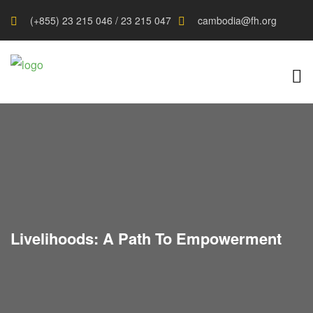
(+855) 23 215 046 / 23 215 047
cambodia@fh.org
Livelihoods: A Path To Empowerment