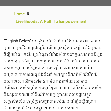
Home
Livelihoods: A Path To Empowerment
[English Below] នៅក្នុងកម្មវិធីតំបន់ត្រពាំងប្រាសាទ៣ កសិករ
ប្រឈមមុខនឹងបញ្ហាជាច្រើនលើបញ្ហាសន្តិសុខស្បៀង និងមុខរបរ
ចិញ្ចឹមជីវិត។ កសិកម្មដើរតួនាទីយ៉ាងសំខាន់នៅក្នុងសហគមន៍ ក្នុង
ការង្កើតប្រាក់ចំណូល និងម្ហូបអាហារប្រចាំថ្ងៃ ប៉ុន្តែការផលិតរបស់
ពួកគេទទួលបានទិន្នផលទាបនៅឡើយ ដោយសារការបម្រែ
បម្រួលលអាកាសធាតុ ជំងឺដំណាំ ការខ្សោះជីវជាតិសឹករិចរិលដី
បច្ចេកទេសកសិកម្មនៅមានកម្រិត ការរកទីផ្សារសម្រាប់
ផលិតផលកសិកម្មមិនទាន់ទូលំទូលាយ។ល។ លើសពីនេះ កសិករ
មិនសូវមានការយល់ដឹងអំពីការប្រើប្រាស់ធនធានផ្ទាល់ខ្លួន
សម្រាប់ផលិត ឬប្រើប្រាស់ក្នុងគោលបំណង ដើម្បីបង្កើតប្រាក់
ចំណូល ឬផ្គត់ផ្គង់ការទទួលទានអាហាររបស់ខ្លួន។