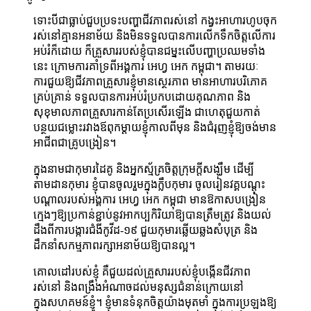
ទោះបីជាធ្លាប់ជួបប្រទះបញ្ហាជីវភាពរស់នៅ កង្វះអាហារហូបចុក
រស់នៅគ្មានអនាម័យ និងមិនទទួលបានការលើកទឹកចិត្តលើការ
អប់រំក៏ដោយ ក៏គ្រួសាររបស់ខ្ញុំបានជម្នះលើបញ្ហាប្រឈមទាំង
នេះ ក្រោមការគាំទ្រពីអង្គការ អេហ្វ អេក កម្ពុជា។ តាមរយៈ
ការជួយឱ្យជីវភាពគ្រួសារខ្ញុំមានស្ថេរភាព មានអាហារបរិភោគ
គ្រប់គ្រាន់ ទទួលបានការអប់រំប្រកបដោយគុណភាព និង
សុខុមាលភាពគ្រួសារកាន់តែប្រសើរឡើង ជាហេតុជួយកាត់
បន្ថយជម្លោះរវាងឪពុកម្តាយខ្ញុំកាលពីមុន និងជំរុញខ្ញុំឱ្យចង់មាន
អាជីពជាគ្រូបង្រៀន។
ក្នុងនាមជាកុមារដៃគូ និងអ្នកស្ម័គ្រចិត្តក្រុមក្តីសង្ឃឹម ដើម្បី
តាមដានកុមារ ខ្ញុំបានចូលរួមក្នុងក្លឹបកុមារ ចូលរៀនវគ្គបណ្តុះ
បណ្តាលរបស់អង្គការ អេហ្វ អេក កម្ពុជា មានឱកាសបង្រៀន
ក្មេងៗឱ្យប្រកាន់ខ្ជាប់នូវអាកប្បកិរិយាឱ្យបានត្រឹមត្រូវ និងយល់
ដឹងពីការបង្ការជំងីកូវីដ-១៩ ជួយកុមារឆ្លើយឆ្លងសំបុត្រ និង
ដឹកនាំសកម្មភាពរក្សាអនាម័យឱ្យបានល្អ។
គោលដៅរបស់ខ្ញុំ គឺជួយដល់គ្រួសាររបស់ខ្ញុំបង្កើនជីវភាព
រស់នៅ និងពង្រឹងអំណាចដល់មនុស្សជំនាន់ក្រោយនៅ
ក្នុងសហគមន៍ខ្ញុំ។ ខ្ញុំមានទំនុកចិត្តយ៉ាងមុតមាំ ក្នុងការប្រឡងឱ្យ