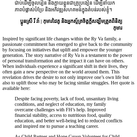
ជាប់ដើម្បីចូលរៀន និងក្លាយខ្លួនជាគ្រូប្រងៀន ដើម្បីនាំយក
ភាពបំផ្លាស់បំប្រែ និងអភិវឌ្ឍសហគមន៍ក្នុងតំបន់របស់ខ្ញុំ។
ប្អូនស្រី រី វ៉ា | កុមារដៃគូ និងអ្នកស្ម័គ្រចិត្តក្តីសង្ឃឹមត្រួតពិនិត្យ
កុមារ
Inspired by significant life changes within the Ry Va family, a
passionate commitment has emerged to give back to the community
by focusing on initiatives that uplift and empower the younger
generation. The story narrative of Ry Va is a testament to the power
of personal transformation and the impact it can have on others.
When individuals experience a significant shift in their lives, they
often gain a new perspective on the world around them. This
revelation drives the desire to not only improve one’s own life but
also to uplift those who may be facing similar struggles. Her quote is
available here:
Despite facing poverty, lack of food, unsanitary living
conditions, and neglect of education, my family
overcame challenges with FH’s help. Improved
financial stability, access to nutritious food, quality
education, and better well-being led to reduced conflicts
and inspired me to pursue a teaching career.
As Child Partner and Hope Group Volunteer for Child