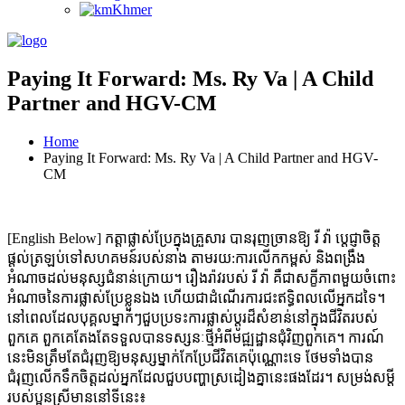
Khmer
Paying It Forward: Ms. Ry Va | A Child
Partner and HGV-CM
Home
Paying It Forward: Ms. Ry Va | A Child Partner and HGV-
CM
[English Below] កត្តាផ្លាស់ប្រែក្នុងគ្រួសារ បានរុញច្រានឱ្យ រី វ៉ា ប្តេជ្ញាចិត្ត
ផ្តល់ត្រឡប់ទៅសហគមន៍របស់នាង តាមរយ:ការលើកកម្ពស់ និងពង្រឹង
អំណាចដល់មនុស្សជំនាន់ក្រោយ។ រឿងរ៉ាវរបស់ រី វ៉ា គឺជាសក្ខីភាពមួយចំពោះ
អំណាចនៃការផ្លាស់ប្រែខ្លួនឯង ហើយជាដំណើរការជះឥទ្ធិពលលើអ្នកដទៃ។
នៅពេលដែលបុគ្គលម្នាក់ៗជួបប្រទះការផ្លាស់ប្តូរដ៏សំខាន់នៅក្នុងជីវិតរបស់
ពួកគេ ពួកគេតែងតែទទួលបានទស្សនៈថ្មីអំពីមជ្ឍដ្ឋានជុំវិញពួកគេ។ ការណ៍
នេះមិនត្រឹមតែជំរុញឱ្យមនុស្សម្នាក់កែប្រែជីវិតគេប៉ុណ្ណោះទេ ថែមទាំងបាន
ជំរុញលើកទឹកចិត្ដដល់អ្នកដែលជួបបញ្ហាស្រដៀងគ្នានេះផងដែរ។ សម្រង់សម្តី
របស់ប្អូនស្រីមាននៅទីនេះ៖