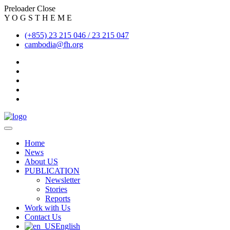
Preloader Close
Y
O
G
S
T
H
E
M
E
(+855) 23 215 046 / 23 215 047
cambodia@fh.org
Home
News
About US
PUBLICATION
Newsletter
Stories
Reports
Work with Us
Contact Us
English