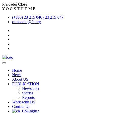
Preloader Close
Y
O
G
S
T
H
E
M
E
(+855) 23 215 046 / 23 215 047
cambodia@fh.org
Home
News
About US
PUBLICATION
Newsletter
Stories
Reports
Work with Us
Contact Us
English