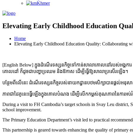
Khmer
Elevating Early Childhood Education Qual
Home
Elevating Early Childhood Education Quality: Collaborating w
[English Below] ក្នុងដំណើរទស្សនកិច្ចទៅកាន់សាលាគោលដៅរបស់អង្គការ អេ
គោលដៅ ក៏ដូចជាបញ្ហាប្រឈម និងឱកាស ដើម្បីធ្វើឱ្យសាលាប្រសើរឡើង។
បន្ថែមពីលើនេះ ដំណើរទស្សនកិច្ចរបស់នាយកដ្ឋានបឋមសិក្សាបានផ្តល់អនុសាស
ភាពជាដៃគូនេះធ្វើឡើងក្នុងគោលបំណង ដើម្បីលើកកម្ពស់គុណភាពនៃការអប់រ
During a visit to FH Cambodia’s target schools in Svay Leu district,
school improvement.
The Primary Education Department’s visit led to practical recommend
This partnership is geared towards enhancing the quality of primary e