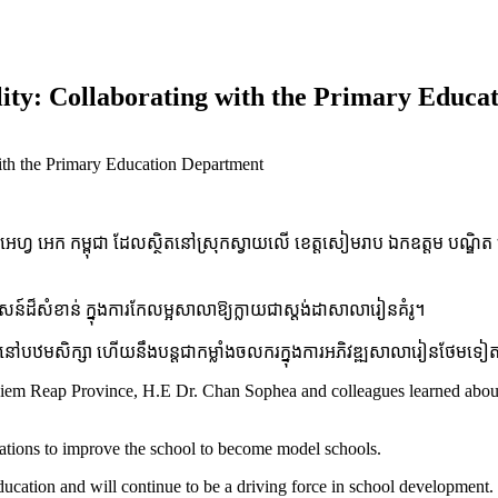
ity: Collaborating with the Primary Educa
ith the Primary Education Department
ហ្វ អេក កម្ពុជា ដែលស្ថិតនៅស្រុកស្វាយលើ ខេត្តសៀមរាប ឯកឧត្តម បណ្ឌិត ច
ន៍ដ៏សំខាន់ ក្នុងការកែលម្អសាលាឱ្យក្លាយជាស្តង់ដាសាលារៀនគំរូ។
ំនៅបឋមសិក្សា ហើយនឹងបន្តជាកម្លាំងចលករក្នុងការអភិវឌ្ឍសាលារៀនថែមទៀ
 Siem Reap Province, H.E Dr. Chan Sophea and colleagues learned about 
ations to improve the school to become model schools.
ducation and will continue to be a driving force in school development.