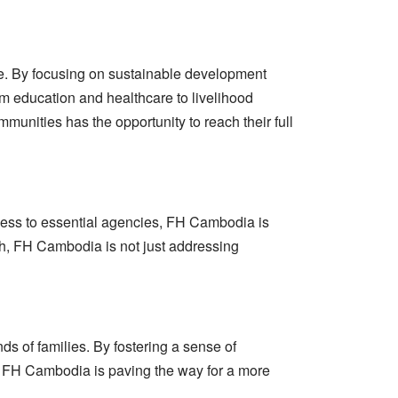
ve. By focusing on sustainable development
om education and healthcare to livelihood
unities has the opportunity to reach their full
ess to essential agencies, FH Cambodia is
ach, FH Cambodia is not just addressing
s of families. By fostering a sense of
, FH Cambodia is paving the way for a more