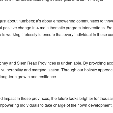
just about numbers; it’s about empowering communities to thri
t of positive change in 4 main thematic program interventions. Fr
orking tirelessly to ensure that every individual in these comm
hey and Siem Reap Provinces is undeniable. By providing acc
om vulnerability and marginalization. Through our holistic appro
long-term growth and resilience.
pact in these provinces, the future looks brighter for thousand
mpowering individuals to take charge of their own development