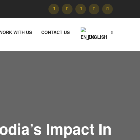
WORK WITH US
CONTACT US
ENGLISH
odia’s Impact In