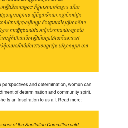
ែលឡើងនិយាយម្តងៗ គឺខ្ញុំមានភាពភ័យខ្លាច ហើយ
្គបណ្តុះបណ្តាល ស្តីពីតួនាទីគណៈកម្មាធិការផ្នែក
សំរាមឱ្យបានត្រឹមត្រូវ និងផ្តោតលើសុវត្ថិភាពទឹក។
ាតបរិស្ថាន ការធ្វើធុងលាងដៃ របៀបនៃការលាងសម្អាតដៃ
ៅពីនោះខ្ញុំក៍ហ៊ានលើកឡើងពីបញ្ហាដែលកើតមាននៅ
ញុំមានការរីកចំរើនទៅមុខបន្តទៀត បរិស្ថានស្អាត មាន
ue perspectives and determination, women can
iment of determination and community spirit.
 is an inspiration to us all. Read more:
mber of the Sanitation Committee​ said,