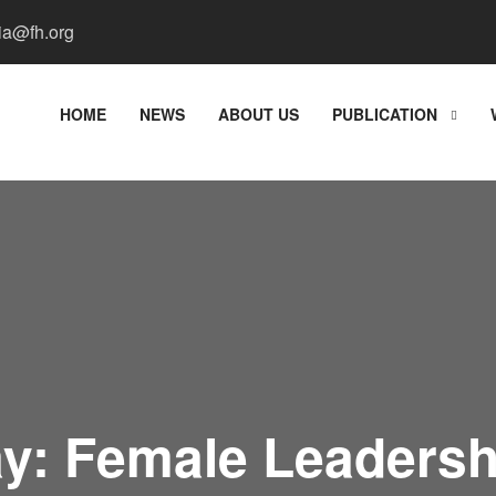
a@fh.org
HOME
NEWS
ABOUT US
PUBLICATION
y: Female Leadershi