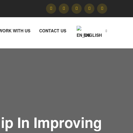
WORK WITH US
CONTACT US
ENGLISH
p In Improving