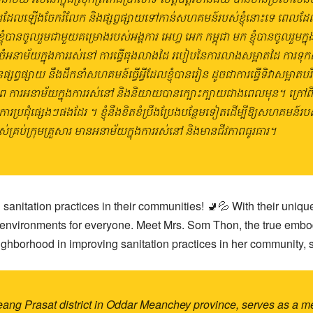
ុងការដែលឡើងចែករំលែក និងផ្សព្វផ្សាយទៅកាន់សហគមន៍របស់ខ្ញុំនោះទេ ពេលដ
ូលរួមជាមួយគម្រោងរបស់អង្គការ អេហ្វ អេក កម្ពុជា មក ខ្ញុំបានចូលរួមក្នុងវគ
ំអនាម័យក្នុងការរស់នៅ ការធ្វើធុងលាងដៃ របៀបនៃការលាងសម្អាតដៃ ការទុកដាក់
ផ្សព្វផ្សាយ នឹងដឹកនាំសហគមន៍ធ្វើអ្វីដែលខ្ញុំបានរៀន ដូចជាការធ្វើទិវាសម្អ
ត្ថិភាព ការអនាម័យក្នុងការរស់នៅ និងនិយាយបានក្បោះក្បាយជាងពេលមុន។ ក្រ
ំផ្សេងៗផងដែរ ។ ខ្ញុំនឹងខិតខំប្រឹងប្រែងបន្ថែមទៀតដើម្បីឱ្យសហគមន៍របស់ខ្
ស់គ្រប់ក្រុមគ្រួសារ មានអនាម័យក្នុងការរស់នៅ និងមានជីវភាពធូរធារ។
anitation practices in their communities! 🚽💦 With their uniq
environments for everyone. Meet Mrs. Som Thon, the true embod
borhood in improving sanitation practices in her community, she
eang Prasat district in Oddar Meanchey province, serves as a me