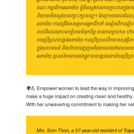
គណៈកម្មាធិការអនាម័យ ខ្ញុំមិនសូវមានភាពក្លាហានក្ន
និយាយមិនសូវបានក្បោះក្បាយល្អ។ តែក្រោយពេលដែលខ្ញុំបានច
អនាម័យ ការពង្រឹងសមត្ថភាពអ្នកដឹកនាំ មេរៀនពីការរៀបច
ចាប់ពីពេលនោះមកខ្ញុំមានទំនុកចិត្ត មានភាពក្លាហាន ហ៊ាន
ការប្រើប្រាស់បង្គន់អនាម័យ ការប្រើប្រាស់ទឹកមានសុវ
ក្នុងសហគមន៍ និងហ៊ានបញ្ចេញមតិយោបល់នៅពេលមានការប្រជុ
អនាម័យ គ្មានសំរាមតាមដងផ្លូវ មានបង្គន់អនាម័យប្រើប្រា
🌍💪 Empower women to lead the way in improving s
make a huge impact on creating clean and healthy 
With her unwavering commitment to making her neigh
Mrs. Som Thon, a 57-year-old resident of Trap