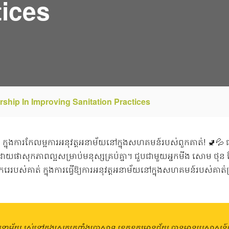
tices
hip In Improving Sanitation Practices
្លូវ ក្នុងការកែលម្អការអនុវត្តអនាម័យនៅក្នុងសហគមន៍របស់ពួកគាត់! 🚽💦 
យផាសុកភាពល្អសម្រាប់មនុស្សគ្រប់គ្នា។ ជួបជាមួយអ្នកមីង សោម ថុន ដែលបង្
ាករេរបស់គាត់ ក្នុងការធ្វើឱ្យការអនុវត្តអនាម័យនៅក្នុងសហគមន៍របស់គ
ារអនាម័យ រស់នៅក្នុងស្រុកត្រពាំងប្រាសាទ ខេត្តឧត្តរមានជ័យ បានមានប្រសា