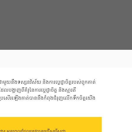
ជាមួយនឹងទស្សនវិស័យ និងការប្តេជ្ញាចិត្តរបស់ពួកគាត់
ហាញពីគំរូនៃការប្តេជ្ញាចិត្ត និងស្មារតី
ាត់ប្រសើរឡើងគាត់បាននឹងកំពុងជំរុញលើកទឹកចិត្តយើង
សន៍ថា៖ មុនពេលដែលត្រូវបានជ្រើសរើសជា