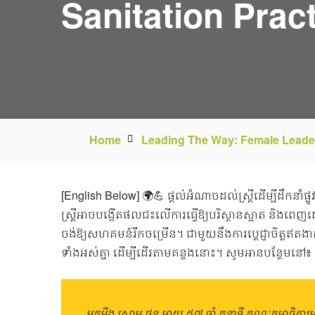
Sanitation Prac
Home
Leading The Way: Female Leaders
[English Below] 🌍💪 ផ្តល់អំណាចដល់ស្ត្រីដើម្បីដឹកនាំផ
ស្ត្រីអាចបង្កើតផលជះលើការធ្វើឱ្យបរិស្ថានស្អាត និងពេញដោ
ចង់ឱ្យសហគមន៍រីកចម្រើន។ ជាមួយនឹងការប្តេជ្ញាចិត្តឥតង
ទាំងអស់គ្នា ដើម្បីដើរតាមគន្លងនោះ។ សូមអានបន្ថែមនៅ៖
អ្នកមីង សោម ថុន អាយុ ៥៧ ឆ្នាំ តួនាទី គណៈកម្មាធិក