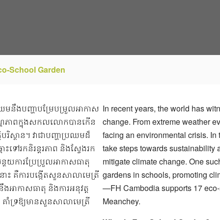
Eco-School Garden
្រឈមនឹងបញ្ហាបម្រែបម្រួលអាកាស
In recent years, the world has wit
សីតុណ្ហភាពក្នុងសកលលោកបានកើន
change. From extreme weather even
បរិស្ថាន។ វាជាបញ្ហាប្រឈមដ៏
facing an environmental crisis. In t
ោះទៅរកនិរន្តរភាព និងស្វែងរក
take steps towards sustainability 
បន្ថយការប្រែប្រួលអាកាសធាតុ
mitigate climate change. One such
ះ គឺការបង្កើតសួនសាលាមេត្រី
gardens in schools, promoting clima
ងអាកាសធាតុ និងការអនុវត្ត
—FH Cambodia supports 17 eco-
ជា គាំទ្រឱ្យមានសួនសាលាមេត្រី
Meanchey.