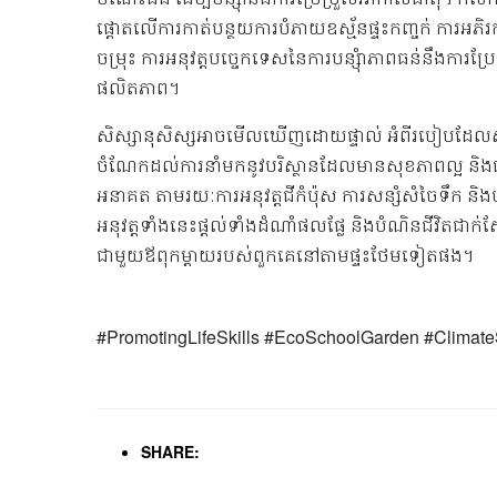
ផ្តោតលើការកាត់បន្ថយការបំភាយឧស្ម័នផ្ទះកញ្ចក់ ការអភិ
ចម្រុះ ការអនុវត្តបច្ចេកទេសនៃការបន្សុំាភាពធន់នឹងការប្
ផលិតភាព។
សិស្សានុសិស្សអាចមើលឃើញដោយផ្ទាល់ អំពីរបៀបដែលសកម
ចំណែកដល់ការនាំមកនូវបរិស្ថានដែលមានសុខភាពល្អ និង
អនាគត តាមរយៈការអនុវត្តជីកំប៉ុស ការសន្សំសំចៃទឹក និង
អនុវត្តទាំងនេះផ្តល់ទាំងដំណាំផលផ្លែ និងបំណិនជីវិតជា
ជាមួយឪពុកម្តាយរបស់ពួកគេនៅតាមផ្ទះថែមទៀតផង។
#PromotingLifeSkills #EcoSchoolGarden #Climate
SHARE: