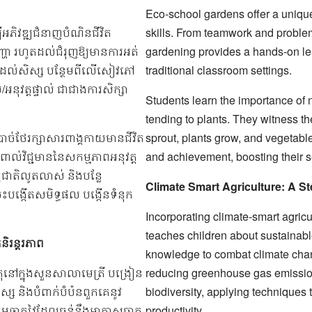
Eco-school gardens offer a unique 
ីអភិវឌ្ឍជំនាញបំណិនជីវិត
skills. From teamwork and problem
ញ្ហា រហូតដល់ជំរុញឱ្យមានការអត់
gardening provides a hands-on l
ក្សាដល់សិស្ស បន្ថែមពីលើសៀវភៅ
traditional classroom settings.
/អនុវត្តផ្ទាល់ ជាជាងការសិក្សា
Students learn the importance of n
tending to plants. They witness th
បាច់ថែរក្សាសារពាង្គកាយមានជីវិត
sprout, plants grow, and vegetable
់វិជ្ជមាននៃសកម្មភាពអនុវត្ត
and achievement, boosting their 
ជាតិលូតលាស់ និងបន្លែ
Climate Smart Agriculture: A St
ង្កើតសមិទ្ធផល បង្កើនទំនុក
Incorporating climate-smart agric
teaches children about sustainab
ិរន្តរភាព
knowledge to combat climate chan
តុនៅក្នុងសួនសាលាមេត្រី បង្រៀន
reducing greenhouse gas emissio
្ស និងបំពាក់បំប៉នពួកគេនូវ
biodiversity, applying techniques 
កម្មឆ្លាតវៃដែលធន់នឹងអាកាសធាតុ
productivity.