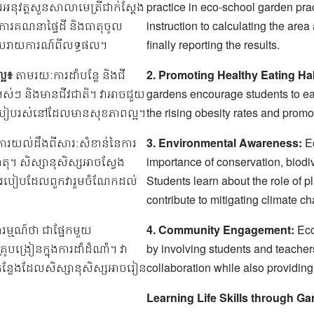
រអនុវត្តសួនសាលាមេត្រីជាក់ស្តែង
practice in eco-school garden prac
ការគណនាផ្ទៃដី និងធាតុចូល
instruction to calculating the are
រោយរាយការណ៍ពីលទ្ធផល។
finally reporting the results.
្អ៖
តាមរយៈការដាំបន្លែ និងជី
2. Promoting Healthy Eating Ha
្រស់ៗ និងមានជីវជាតិ។ វាអាចជួយ
gardens encourage students to eat
្អរបៀបរស់នៅដែលមានសុខភាពល្អ។
the rising obesity rates and promot
ារយល់ដឹងពីសារៈសំខាន់នៃការ
3. Environmental Awareness:
Ec
ាតុ។ សិស្សានុសិស្សអាចស្វែង
importance of conservation, biodiv
ន និងរបៀបដែលពួកវារួមចំណែកដល់
Students learn about the role of 
contribute to mitigating climate c
រម្មណ៍ថា ជាផ្នែកមួយ
4. Community Engagement:
Eco
បង្រៀនក្នុងការដាំដំណាំ។ វា
by involving students and teacher
ន្លែងដែលសិស្សានុសិស្សអាចរៀន
collaboration while also providing
Learning Life Skills through G