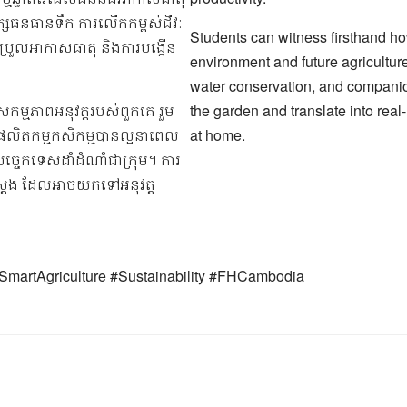
រក្សធនធានទឹក ការលើកកម្ពស់ជីវៈ
Students can witness firsthand how
រែប្រួលអាកាសធាតុ និងការបង្កើន
environment and future agricultu
water conservation, and companio
្មភាពអនុវត្តរបស់ពួកគេ រួម
the garden and translate into real-l
ផលិតកម្មកសិកម្មបានល្អនាពេល
at home.
បច្ចេកទេសដាំដំណាំជាក្រុម។ ការ
ក់ស្ដែង ដែលអាចយកទៅអនុវត្ត
SmartAgriculture #Sustainability #FHCambodia