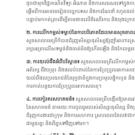
ដូចជាមុខវិជ្ជាគណិតវិទ្យា អំណាន និងការសរសេរទៅក្នុងកា
ផ្តើមពីការអានមេរៀនបច្ចេកទេស និងការណែនាំ រហូតដល់
បន្ទាប់មកកត់ត្រាដើម្បីតាមដានលើដំណើរការ និងចុងក្
២. ការលើកកម្ពស់ទម្លាប់នៃការបរិភោគដែលមានសុខភាពល
សួនសាលាមេត្រីក៏បានជំរុញសិស្សានុសិស្សឱ្យញ៉ាំអាហារស
រក្សាអត្រាលើសទម្ងន់និងធាត់មិនឱ្យកើនឡើង និងកែលម
៣. ការយល់ដឹងអំពីបរិស្ថាន៖
សួនសាលាមេត្រីលើកកម្ពស់ក
អភិរក្ស ជីវចម្រុះ និងផលប៉ះពាល់នៃការប្រែប្រួលអាកាសធ
យល់ពីផលប្រយោជន៍នៃរុក្ខជាតិក្នុងការប្រមូលផ្តុំកាបូ
ការកាត់បន្ថយការប្រែប្រួលអាកាសធាតុ។
៤. ការកៀរគរសហគមន៍៖
សួនសាលាមេត្រីបង្កើតឱ្យមានអា
នៃសហគមន៍ តាមរយៈការចូលរួមរបស់សិស្សានុសិស្ស និងគ្រូ
ជំរុញការងារជាក្រុម និងការសហការ ស្របពេលដែលវាជាក
ជាមួយគ្នា និងពីគ្នាទៅវិញទៅមក។