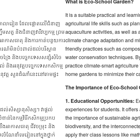
What is Eco-School Garden?
It is a suitable practical and lear
តាមសាលារៀន ដែលផ្តោតលើជំនាញ
agricultural life skills such as pla
មសត្វ និងជំនាញវារីវប្បកម្ម ព្រម
aquaculture activities, as well as 
ងអាកាសធាតុ និងការកាត់បន្ថយការ
climate change adaptation and mi
ារណ៍មិនប៉ះពាល់ដល់បរិស្ថាន
friendly practices such as compost
ត្វចង្រៃ និងបច្ចេកទេសសន្សំសំចៃ
water conservation techniques. B
ល់ និងអនុវត្តបច្ចេកទេសកសិកម្ម
practice climate-smart agriculture
ត្ត សួនដំណាំនេះនៅតាមផ្ទះ
home gardens to minimize their ca
The Importance of Eco-School
1. Educational Opportunities:
Ec
ល់សិស្សានុសិស្ស។ វាផ្តល់
experiences for students. It offer
ាន់នៃកម្មវិធីកសិកម្មប្រកប
the importance of sustainable agri
ឹងអាកាសធាតុ ជីវចម្រុះ និង
biodiversity, and the interconnec
មលំណែនាំមេរៀននៅក្នុងថ្នាក់
apply their class lessons like mat