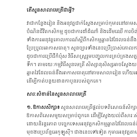
តើសួនសាលាមេត្រីជាអ្វី?
វាជាកន្លែងរៀន និងអនុវត្តជាក់ស្តែងសម្រាប់កុមារនៅ
បំណិនជីវិតកសិកម្ម ដូចជាការដាំដំណាំ និងដើមឈើ ការចិញ្ចឹ
ទាំងការអនុវត្តគោលការណ៍ស្ដីពីកសិកម្មឆ្លាតវៃដែលធន់នឹ
ប្រែប្រួលអាកាសធាតុ។ សួនច្បារទាំងនេះប្រើប្រាស់គោលក
ដូចជាការប្រើជីកំប៉ុស វិធីសាស្រ្តរួមបញ្ចូលការគ្រប់គ្រងស
ទឹក។ តាមរយៈកម្មវិធីសួនមេត្រី សិស្សានុសិស្សអាចស្វែងយ
ឆ្លាតវៃដែលធន់នឹងអាកាសធាតុនៅតាមសាលារៀន ហើយអនុវ
ដើម្បីកាត់បន្ថយដានកាបូនរបស់ពួកគេ។
សារៈសំខាន់នៃសួនសាលាមេត្រី
១. ឱកាសសិក្សា៖
សួនសាលាមេត្រីផ្តល់បទពិសោធន៍សិក្សាដ
ឱកាសពិសេសមួយសម្រាប់ពួកគេ ដើម្បីស្វែងយល់ពីសារៈសំខ
ដោយនិរន្តរភាព បច្ចេកទេសអនុវត្តកសិកម្មឆ្លាតវៃដែលធន់ន
មុខងារប្រព័ន្ធអេកូឡូស៊ី។ ជាងនេះទៅទៀត កុមារអនុវត្តតា