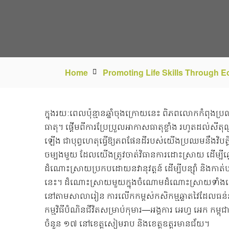
Home
Promoting Life Skills Through 
ក្នុងរយៈពេលប៉ុន្មានឆ្នាំចុងក្រោយនេះ ពិភពលោកកំពុងប
ធាតុ។ ផ្តើមពីការប្រែប្រួលអាកាសធាតុខ្លាំង រហូតដល់
ឡើង ជាបុព្វហេតុធ្វើឱ្យភពផែនដីរបស់យើងប្រឈមនឹងវិបត្តិ
ចម្បងមួយ ដែលយើងត្រូវចាត់វិធានការដោះស្រាយ ដើម្បីឆ្ព
ដំណោះស្រាយប្រកបដោយនវានុវត្តន៍ ដើម្បីបន្ស៊ាំ និងកាត់
នេះ។ ដំណោះស្រាយមួយក្នុងចំណោមដំណោះស្រាយទាំងនោ
នៅតាមសាលារៀន ការលើកកម្ពស់កសិកម្មឆ្លាតវៃដែលធន់នឹ
កម្មវិធីបំណិនជីវិតសម្រាប់កុមារ—អង្គការ អេហ្វ អេក កម្ពុ
ចំនួន ១៧ នៅខេត្តសៀមរាប និងខេត្តឧត្តរមានជ័យ។