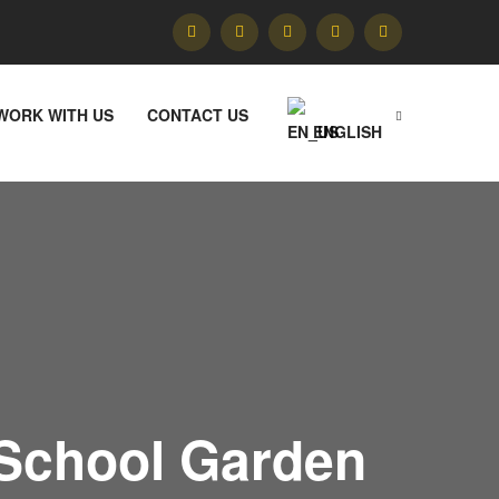
WORK WITH US
CONTACT US
ENGLISH
-School Garden