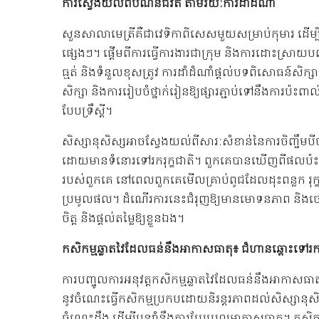
ការស្វែងយល់ពីបំណិនជីវិត តាមរយៈការដាំដំណាំ
សួនសាលាមេត្រីគឺជាវេទិកាពិសេសមួយសម្រាប់កុមារ ដើម្ប
ផ្សេងៗ។ ផ្តើមពីការធ្វើការងារជាក្រុម និងការដោះស្រាយប
ធ្មត់ និងទំនួលខុសត្រូវ ការដាំដំណាំផ្តល់បទពិសោធន៍សិ
សិក្សា និងការរៀបចំថ្នាក់រៀនឱ្យផ្សារភ្ជាប់ទៅនឹងការប៉ះពាល់
បែបទ្រឹស្តី។
សិស្សានុសិស្សអាចស្វែងយល់ពីសារៈសំខាន់នៃការចិញ្ចឹមបី
ដោយមានទំនោរទៅរករុក្ខជាតិ។ ពួកគេបានឃើញពីផលប៉ះពាល
របស់ពួកគេ នៅពេលពួកគេមើលគ្រាប់ពូជដែលដុះពន្លក រុក្ខ
ប្រមូលផល។ ដំណើរការនេះជំរុញឱ្យមានមោទនភាព និងចេះប
ចិត្ត និងផ្តល់តម្លៃឱ្យខ្លួនឯង។
កសិកម្មឆ្លាតវៃដែលធន់នឹងអាកាសធាតុ៖ ជំហានឆ្ពោះទៅរកន
ការបញ្ចូលការអនុវត្តកសិកម្មឆ្លាតវៃដែលធន់នឹងអាកាសធា
នូវចំណេះធ្វើកសិកម្មប្រកបដោយនិរន្តរភាពដល់សិស្សានុសិស
ចំណេះដឹង ដើម្បីបន្ស៊ាំនឹងការប្រែប្រួលអាកាសធាតុ។ កសិ