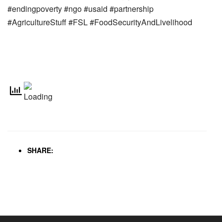
#endingpoverty #ngo #usaid #partnership
#AgricultureStuff #FSL #FoodSecurityAndLivelihood
SHARE: